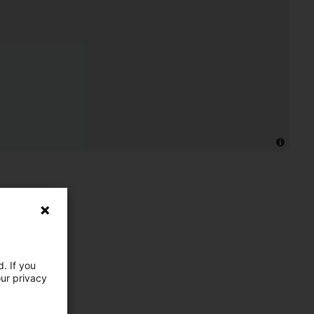
. If you
our privacy