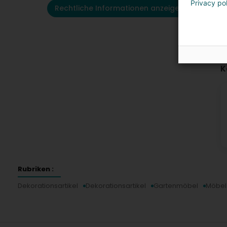
Privacy po
Rechtliche Informationen anzeigen
K
Rubriken :
Dekorationsartikel
Dekorationsartikel
Gartenmöbel
Möbel 