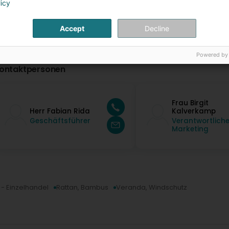
licy
Accept
Decline
Powered by
ontaktpersonen
Frau Birgit
Herr Fabian Rida
Kalverkamp
Geschäftsführer
Verantwortliche
Marketing
- Einzelhandel
Rattan, Bambus
Veranda, Windschutz