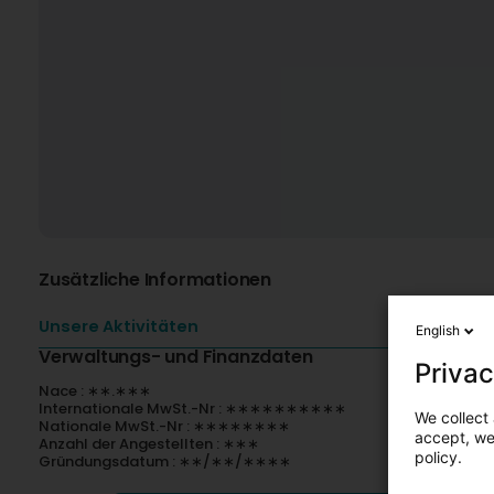
Zusätzliche Informationen
Unsere Aktivitäten
English
Verwaltungs- und Finanzdaten
Privac
Nace : ∗∗.∗∗∗
Internationale MwSt.-Nr : ∗∗∗∗∗∗∗∗∗∗
We collect 
Nationale MwSt.-Nr : ∗∗∗∗∗∗∗∗
accept, we'
Anzahl der Angestellten : ∗∗∗
policy.
Gründungsdatum : ∗∗/∗∗/∗∗∗∗