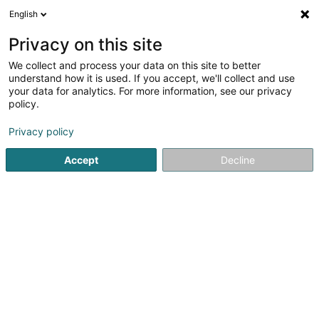
English
DE
Privacy on this site
We collect and process your data on this site to better
Verfeinere deine Suche
understand how it is used. If you accept, we'll collect and use
your data for analytics. For more information, see our privacy
Autour de moi
Heute geöffnet
(0)
policy.
1
Medizinische Software in Junglinster
Ergebnis(se) für
en
Privacy policy
37ms
Accept
Decline
Startseite
Computerzubehör
Medizinische Software
Jun
1
Biomedbox SA
38 Rue Hiehl
L-6131
Junglinster (Jonglënster)
Computerzubehör