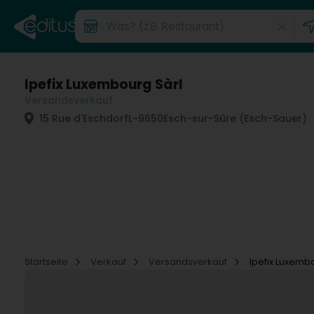
Ipefix Luxembourg Sàrl
Versandsverkauf
15 Rue d'Eschdorf
L-9650
Esch-sur-Sûre (Esch-Sauer)
Startseite
Verkauf
Versandsverkauf
Ipefix Luxemb