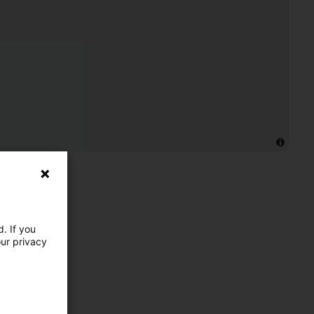
. If you
our privacy