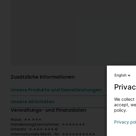
English
Zusätzliche Informationen
Privac
Unsere Produkte und Dienstleistungen
We collect 
Unsere Aktivitäten
accept, we'
Verwaltungs- und Finanzdaten
policy.
Nace : ∗∗.∗∗∗
Privacy po
Handelsregisternummer : ∗∗∗∗∗∗∗
Umsatz : ∗ ∗∗∗ ∗∗∗ €
Internationale MwSt.-Nr : ∗∗∗∗∗∗∗∗∗∗