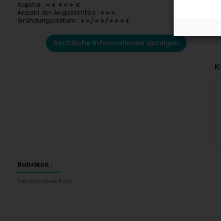
Kapital : ∗∗ ∗∗∗ €
Anzahl der Angestellten : ∗∗∗
Gründungsdatum : ∗∗/∗∗/∗∗∗∗
Rechtliche Informationen anzeigen
K
Rubriken :
Versandsverkauf