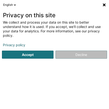
English
DE
Privacy on this site
We collect and process your data on this site to better
Intersport
understand how it is used. If you accept, we'll collect and use
your data for analytics. For more information, see our privacy
Fahrräder, Mofas, Motorräder und Trikes
policy.
2 Allée John W. Léonard
L-7526
Mersch (Miersch)
Privacy policy
Fax anzeigen
Accept
Decline
Sehen Sie die Nummer
Anreise
Startseite
Fahrräder, Mofas, Motorräder und Trikes
Intersp