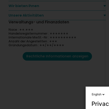
Wir bieten Ihnen
Unsere Aktivitäten
Verwaltungs- und Finanzdaten
Nace : ∗∗.∗∗∗
Handelsregisternummer : ∗∗∗∗∗∗∗
Internationale MwSt.-Nr : ∗∗∗∗∗∗∗∗∗∗
Anzahl der Angestellten : ∗∗∗
Gründungsdatum : ∗∗/∗∗/∗∗∗∗
Rechtliche Informationen anzeigen
English
Privac