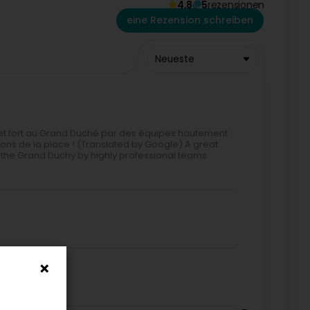
4,8
5
rezensionen
eine Rezension schreiben
Neueste
et fort au Grand Duché par des équipes hautement
ons de la place ! (Translated by Google) A great
 the Grand Duchy by highly professional teams