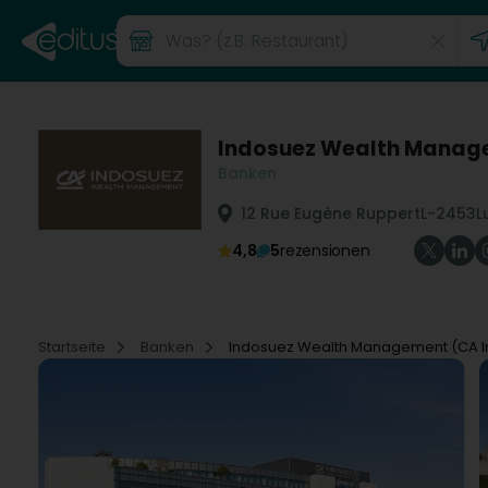
Indosuez Wealth Manage
Banken
12 Rue Eugène Ruppert
L-2453
L
4,8
5
rezensionen
Startseite
Banken
Indosuez Wealth Management (CA I