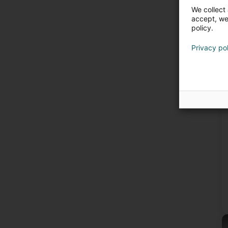
We collect 
accept, we'
policy.
Privacy po
U