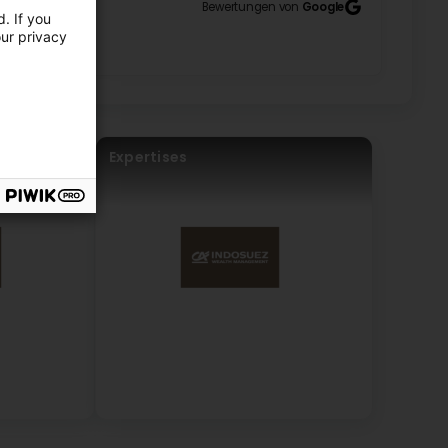
Bewertungen von
Google
. If you
our privacy
iétal
Expertises