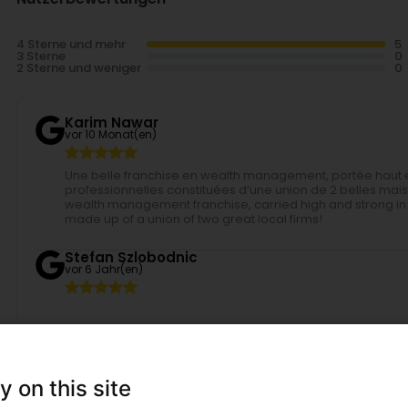
4 Sterne und mehr
3 Sterne
2 Sterne und weniger
Karim Nawar
vor 10 Monat(en)
Une belle franchise en wealth management, portée haut 
professionnelles constituées d’une union de 2 belles mais
wealth management franchise, carried high and strong in
made up of a union of two great local firms!
Stefan Szlobodnic
vor 6 Jahr(en)
Sylvaine Richert
vor 7 Jahr(en)
y on this site