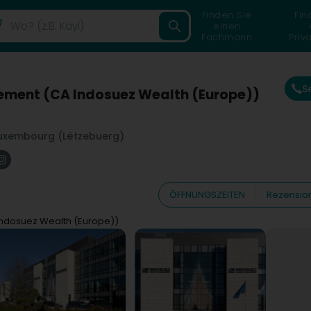
Finden Sie
Fin
einen
Fachmann
Priv
S
ment (CA Indosuez Wealth (Europe))
uxembourg (Lëtzebuerg)
ÖFFNUNGSZEITEN
Rezensio
ndosuez Wealth (Europe))