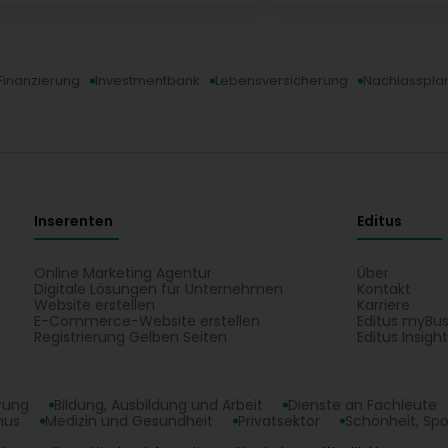
 Finanzierung
Investmentbank
Lebensversicherung
Nachlasspla
Inserenten
Editus
Online Marketing Agentur
Über
Digitale Lösungen für Unternehmen
Kontakt
Website erstellen
Karriere
E-Commerce-Website erstellen
Editus myBus
Registrierung Gelben Seiten
Editus Insigh
erung
Bildung, Ausbildung und Arbeit
Dienste an Fachleute
mus
Medizin und Gesundheit
Privatsektor
Schönheit, Spo