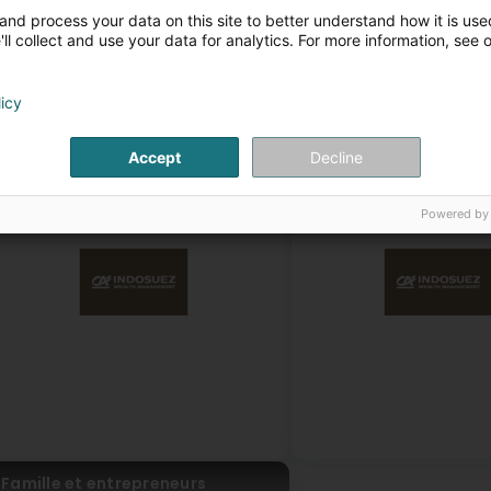
Eisberg Du désert
vor 10 Jahr(en)
and process your data on this site to better understand how it is used
ll collect and use your data for analytics. For more information, see 
pirata caraibas
licy
vor 11 Jahr(en)
nsere Artikel
Accept
Decline
Actualités
Notre engagement soc
Powered by
Famille et entrepreneurs