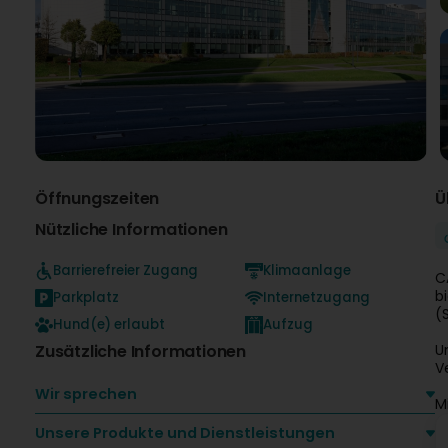
Öffnungszeiten
Ü
Nützliche Informationen
Barrierefreier Zugang
Klimaanlage
C
b
Parkplatz
Internetzugang
(
Hund(e) erlaubt
Aufzug
Zusätzliche Informationen
U
V
Wir sprechen
M
Unsere Produkte und Dienstleistungen