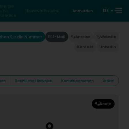
den Sie
DE
eine
Rückwärtssuche
Anmelden
atperson
ehen Sie die Nummer
E-Mail
Anreise
Website
Kontakt
LinkedIn
nen
Rechtliche Hinweise
Kontaktpersonen
Artikel
Route