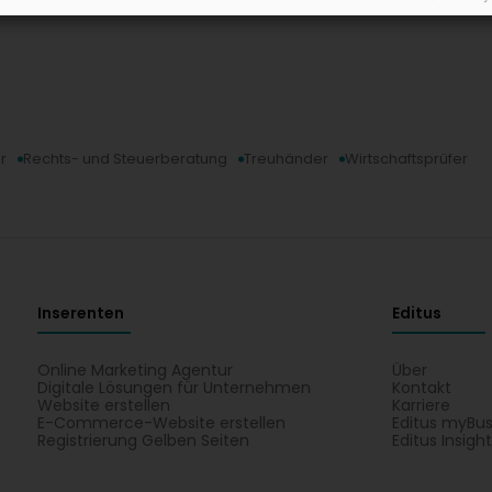
r
Rechts- und Steuerberatung
Treuhänder
Wirtschaftsprüfer
Inserenten
Editus
Online Marketing Agentur
Über
Digitale Lösungen für Unternehmen
Kontakt
Website erstellen
Karriere
E-Commerce-Website erstellen
Editus myBus
Registrierung Gelben Seiten
Editus Insigh