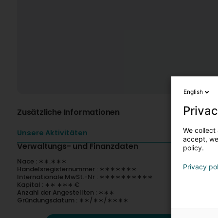
English
Privac
Zusätzliche Informationen
We collect 
Unsere Aktivitäten
accept, we'
Verwaltungs- und Finanzdaten
policy.
Nace : ∗∗.∗∗∗
Privacy po
Handelsregisternummer : ∗∗∗∗∗∗∗
Internationale MwSt.-Nr : ∗∗∗∗∗∗∗∗∗∗
Kapital : ∗∗ ∗∗∗ €
Anzahl der Angestellten : ∗∗∗
Gründungsdatum : ∗∗/∗∗/∗∗∗∗