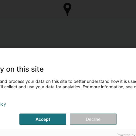
y on this site
and process your data on this site to better understand how it is used
ll collect and use your data for analytics. For more information, see 
licy
Accept
Decline
Powered by