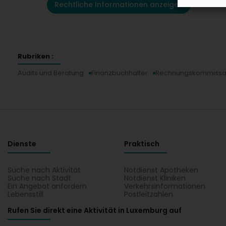
Rechtliche Informationen anzeigen
Rubriken :
Audits und Beratung
Finanzbuchhalter
Rechnungskommissa
Dienste
Praktisch
Suche nach Aktivität
Notdienst Apotheken
Suche nach Stadt
Notdienst Kliniken
Ein Angebot anfordern
Verkehrsinformationen
Lebensstill
Postleitzahlen
Rufen Sie direkt eine Aktivität in Luxemburg auf