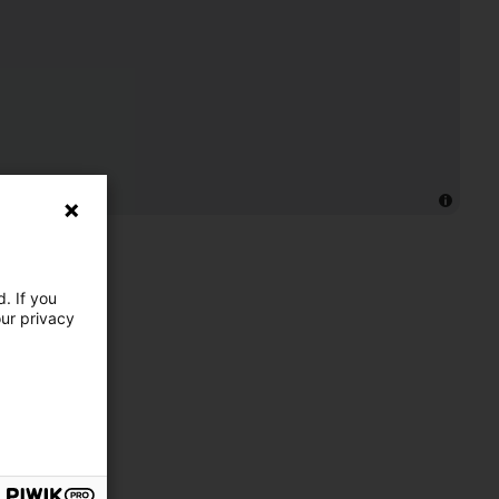
. If you
our privacy