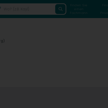
Finden Sie
Fin
einen
Fachmann
Priv
rg)