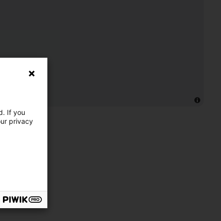
. If you
our privacy