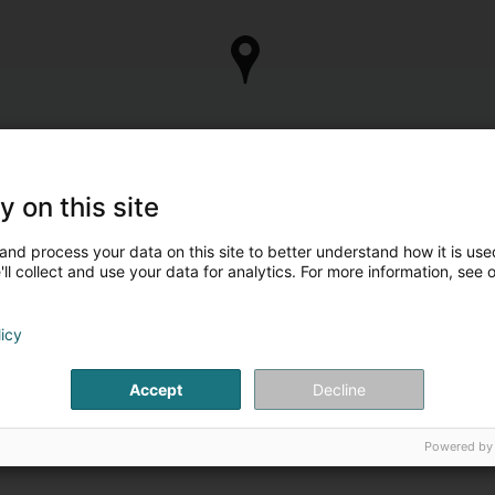
y on this site
and process your data on this site to better understand how it is used
ll collect and use your data for analytics. For more information, see 
licy
Accept
Decline
Powered by