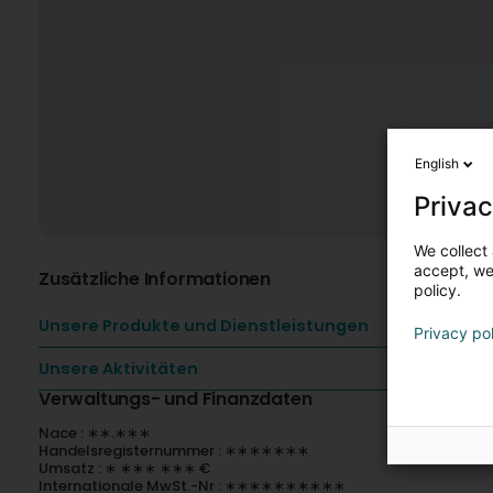
English
Privac
We collect 
accept, we'
Zusätzliche Informationen
policy.
Unsere Produkte und Dienstleistungen
Privacy po
Unsere Aktivitäten
Verwaltungs- und Finanzdaten
Nace : ∗∗.∗∗∗
Handelsregisternummer : ∗∗∗∗∗∗∗
Umsatz : ∗ ∗∗∗ ∗∗∗ €
Internationale MwSt.-Nr : ∗∗∗∗∗∗∗∗∗∗