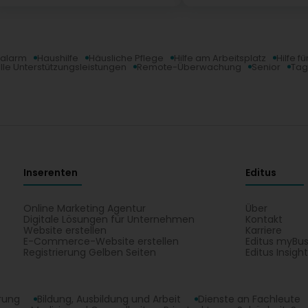
nalarm
Haushilfe
Häusliche Pflege
Hilfe am Arbeitsplatz
Hilfe f
lle Unterstützungsleistungen
Remote-Überwachung
Senior
Tag
Inserenten
Editus
Online Marketing Agentur
Über
Digitale Lösungen für Unternehmen
Kontakt
Website erstellen
Karriere
E-Commerce-Website erstellen
Editus myBus
Registrierung Gelben Seiten
Editus Insigh
erung
Bildung, Ausbildung und Arbeit
Dienste an Fachleute