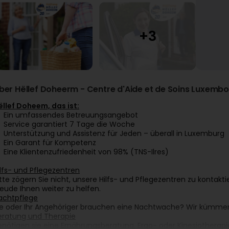
ber Hëllef Doheerm - Centre d'Aide et de Soins Luxemb
ëllef Doheem, das ist:
Ein umfassendes Betreuungsangebot
Service garantiert 7 Tage die Woche
Unterstützung und Assistenz für Jeden – überall in Luxemburg
Ein Garant für Kompetenz
Eine Klientenzufriedenheit von 98% (TNS-Ilres)
ilfs- und Pflegezentren
itte zögern Sie nicht, unsere Hilfs- und Pflegezentren zu kontakt
reude Ihnen weiter zu helfen.
achtpflege
ie oder Ihr Angehöriger brauchen eine Nachtwache? Wir kümme
eratung und Therapie
enötigen sie eine Ernährungsberatung, Ergo- oder Kinesiothera