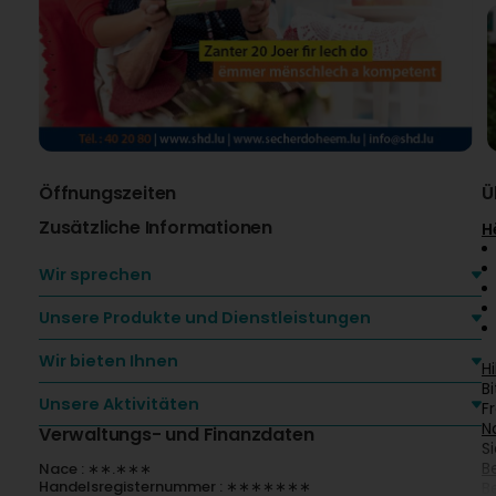
Öffnungszeiten
Ü
Zusätzliche Informationen
H
Wir sprechen
Unsere Produkte und Dienstleistungen
Wir bieten Ihnen
H
B
Unsere Aktivitäten
F
N
Verwaltungs- und Finanzdaten
S
B
Nace : ∗∗.∗∗∗
Handelsregisternummer : ∗∗∗∗∗∗∗
B