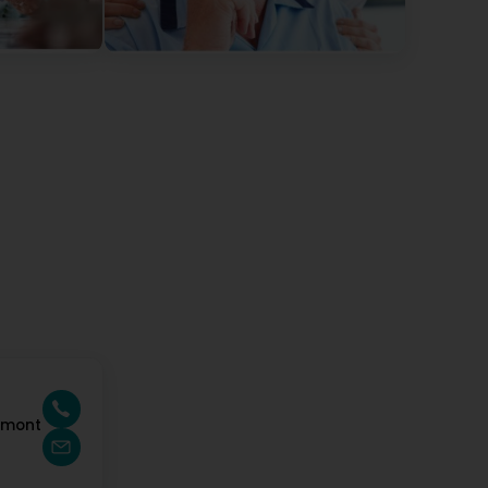
mbourg
ellente appréciation. Bonne journée ! Lars des
d by Google) Help at home EST is hell on earth :-( :-(
mbourg
emps de nous écrire. Nous sommes navrés de votre
tez-nous svp. pour en discuter. Bonne journée, Lars
umont