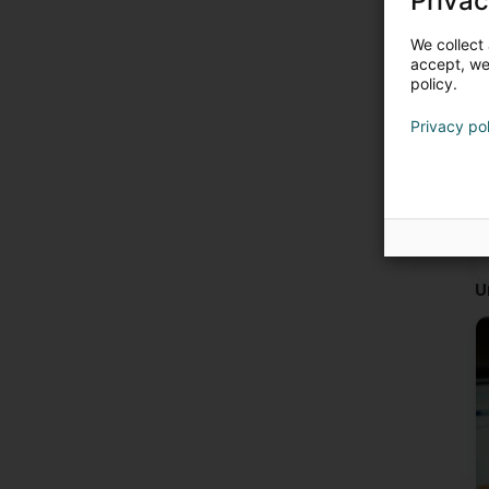
Privac
We collect 
accept, we'
policy.
Privacy po
U