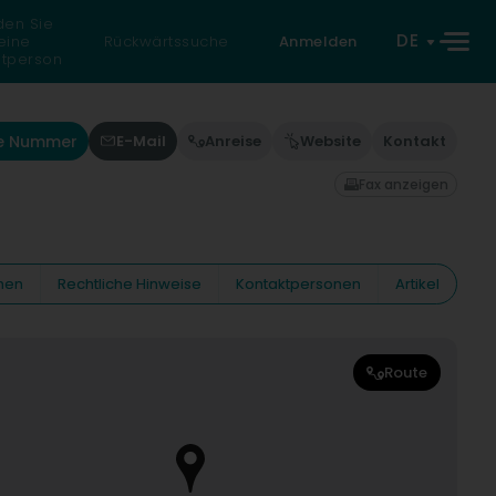
den Sie
DE
eine
Rückwärtssuche
Anmelden
atperson
ie Nummer
E-Mail
Anreise
Website
Kontakt
Fax anzeigen
nen
Rechtliche Hinweise
Kontaktpersonen
Artikel
Route