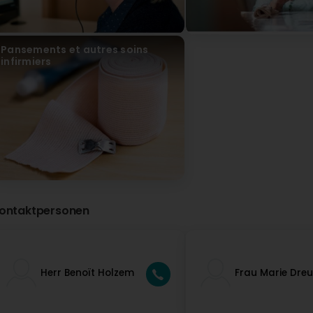
Hëllef Doheerm - Centre d'Aide et de Soins Luxe
vor 3 Jahr(en)
Bonjour Zara-ly, Nous vous remercions pour cette exc
Pansements et autres soins
Services Généraux
infirmiers
Carine Amelie
vor 4 Jahr(en)
Hëllef doheem EST ist die Hölle auf Erden :-( :-( (Translate
Hëllef Doheerm - Centre d'Aide et de Soins Luxe
vor 4 Jahr(en)
Cher client, Nous vous remercions d'avoir pris le t
retour et aimeraient comprendre votre rating. Contac
LEY
ontaktpersonen
Herr Benoït Holzem
Frau Marie Dre