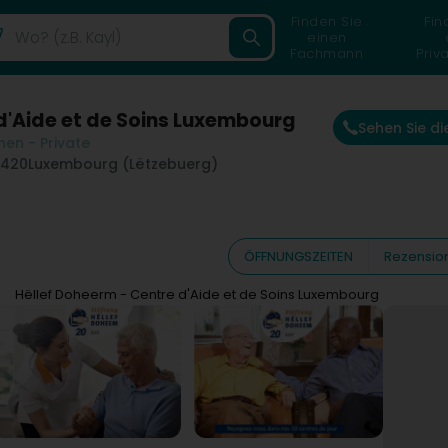
Finden Sie
Fin
einen
Fachmann
Priv
d'Aide et de Soins Luxembourg
Sehen Sie d
en - Private
1420
Luxembourg (Lëtzebuerg)
ÖFFNUNGSZEITEN
Rezensio
Hëllef Doheerm - Centre d'Aide et de Soins Luxembourg