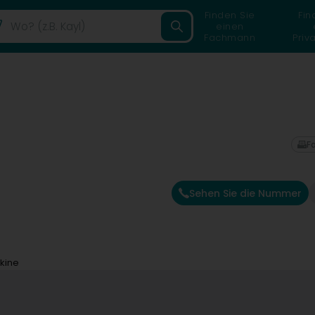
Finden Sie
Fin
einen
Fachmann
Priv
F
Sehen Sie die Nummer
akine