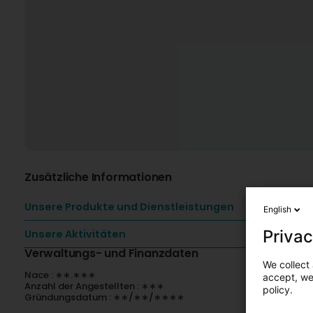
Zusätzliche Informationen
Unsere Produkte und Dienstleistungen
English
Privac
Unsere Aktivitäten
Verwaltungs- und Finanzdaten
We collect 
Nace : ∗∗.∗∗∗
accept, we'
Anzahl der Angestellten : ∗∗∗
policy.
Gründungsdatum : ∗∗/∗∗/∗∗∗∗