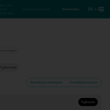
den Sie
DE
eine
Rückwärtssuche
Anmelden
atperson
ax anzeigen
Anreise
Rechtliche Hinweise
Kontaktpersonen
Route