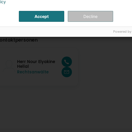
licy
Accept
Decline
Powered by
ontaktpersonen
Herr Nour Elyakine
Hellal
Rechtsanwälte