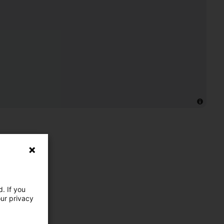
. If you
our privacy