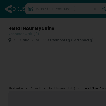
Hellal Nour Elyakine
Rechtsanwalt (L1)
70 Grand-Rue
L-1660
Luxembourg (Lëtzebuerg)
Startseite
Anwalt
Rechtsanwalt (L1)
Hellal Nour Ely