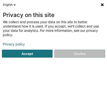
English
DE
Privacy on this site
We collect and process your data on this site to better
Hans Kemnitz Rolladen- und
understand how it is used. If you accept, we'll collect and use
Jalousiebaumeister
your data for analytics. For more information, see our privacy
policy.
Rollläden, Jalousien
Privacy policy
10 Unter der Hardt
D-54316
Lampaden (ALLEMAGNE)
Accept
Decline
Fax anzeigen
Mobiltelefon anzeigen
Sehen Sie die Nummer
Anreise
Startseite
Rollläden, Jalousien
Hans Kemnitz Rolladen- un