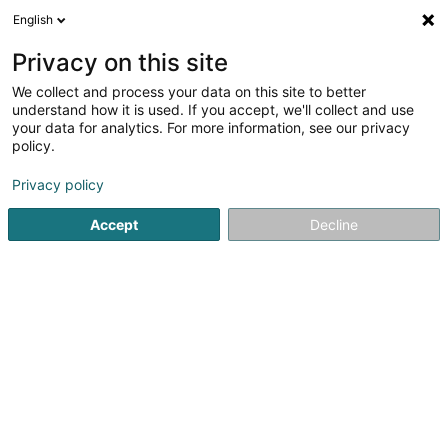
English
DE
Privacy on this site
We collect and process your data on this site to better
Grand Duck Games SARLS
understand how it is used. If you accept, we'll collect and use
your data for analytics. For more information, see our privacy
Elektronische Spiele und Videospiele
policy.
19 Rue Guillaume Schneider
L-2522
Luxembourg (Lëtzebuerg)
Privacy policy
Accept
Decline
Anreise
Startseite
Elektronische Spiele und Videospiele
Grand Du