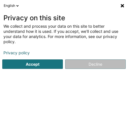
English
DE
Privacy on this site
We collect and process your data on this site to better
Gradel Sàrl
understand how it is used. If you accept, we'll collect and use
your data for analytics. For more information, see our privacy
Planungsbüro
policy.
6 Zone d'activité Économique le Triangle Vert
L-5691
Ellange (Elleng)
Privacy policy
Accept
Decline
Fax anzeigen
Sehen Sie die Nummer
Anreise
Startseite
Gebäude - Technische Verwaltung
Planungsbü