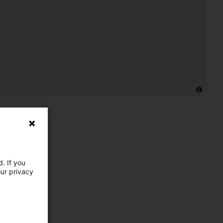
. If you
our privacy