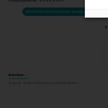
Gründungsdatum : ∗∗/∗∗/∗∗∗∗
Rechtliche Informationen anzeigen
K
Rubriken :
Qi gong
Yoga, Entspannung und Meditation