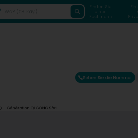
Finden Sie
Fin
einen
Fachmann
Priv
Sehen Sie die Nummer
Génération QI GONG Sàrl