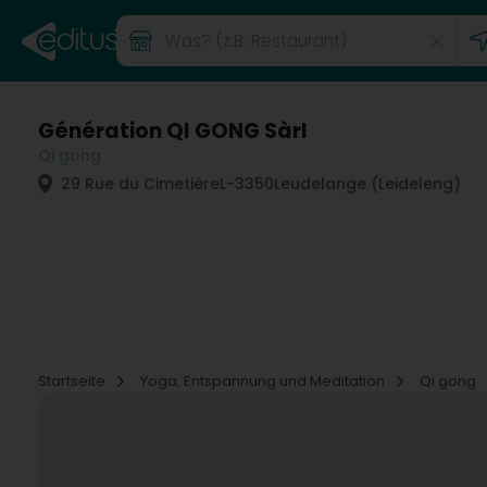
Génération QI GONG Sàrl
Qi gong
29 Rue du Cimetière
L-3350
Leudelange (Leideleng)
Startseite
Yoga, Entspannung und Meditation
Qi gong