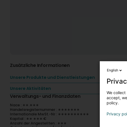
Zusätzliche Informationen
English
Unsere Produkte und Dienstleistungen
Privac
Unsere Aktivitäten
We collect 
Verwaltungs- und Finanzdaten
accept, we'
policy.
Nace : ∗∗.∗∗∗
Handelsregisternummer : ∗∗∗∗∗∗∗
Internationale MwSt.-Nr : ∗∗∗∗∗∗∗∗∗∗
Privacy po
Kapital : ∗∗ ∗∗∗ €
Anzahl der Angestellten : ∗∗∗