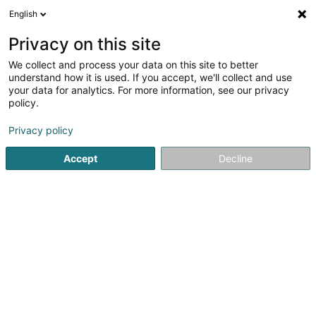
English
DE
Privacy on this site
We collect and process your data on this site to better
Verfeinere deine Suche
understand how it is used. If you accept, we'll collect and use
your data for analytics. For more information, see our privacy
Autour de moi
Heute geöffnet
(0)
policy.
1
Reitsport in Garnich
Ergebnis(se) für
en 37ms
Privacy policy
Startseite
Reitsport
Garnich
Accept
Decline
1
Centre Equestre «Um Lannestack»
Um Lannestack
L-8355
Garnich (Garnech)
Reitsport
Reitsport in der Nähe von Garnich