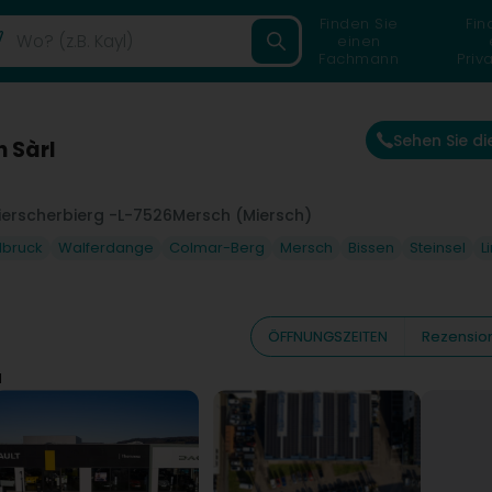
Finden Sie
Fin
einen
Fachmann
Priv
Sehen Sie d
 Sàrl
Mierscherbierg -
L-7526
Mersch (Miersch)
elbruck
Walferdange
Colmar-Berg
Mersch
Bissen
Steinsel
L
ÖFFNUNGSZEITEN
Rezensio
l