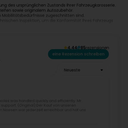
llung des ursprünglichen Zustands Ihrer Fahrzeugkarosserie.
eifen sowie originalem Autozubehör.
en Mobilitätsbedürfnisse zugeschnitten sind.
hnischen Inspektion, um die Konformität Ihres Fahrzeugs
ahrzeug.
Kundenzufriedenheit aus, mit maßgeschneiderten
4,44
85
rezensionen
eine Rezension schreiben
kontaktieren Sie das Team per E-Mail oder telefonisch
Neueste
les was handled quickly and efficiently. Mr.
support. (Original) Der Kauf von unseren
r Noesen war jederzeit erreichbar und hat uns