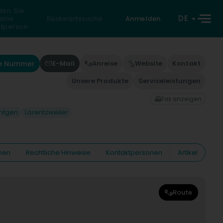
den Sie
DE
eine
Rückwärtssuche
Anmelden
atperson
ie Nummer
E-Mail
Anreise
Website
Kontakt
Unsere Produkte
Serviceleistungen
Fax anzeigen
intgen
Lorentzweiler
nen
Rechtliche Hinweise
Kontaktpersonen
Artikel
Route