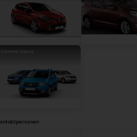
(Translated by Google) Excellent service, very professio
service très professionnel et équipé bien accueillante
Antonio Coelho
vor 10 Monat(en)
Gamme Dacia
ontaktpersonen