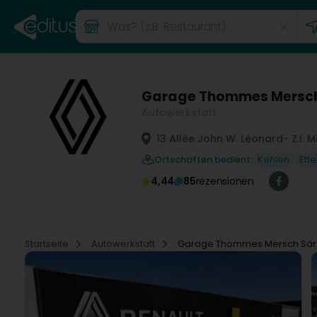
Garage Thommes Mersch
Autowerkstatt
13 Allée John W. Léonard
- Z.I. 
Ortschaften bedient:
Kehlen
Ett
4,44
85
rezensionen
Startseite
Autowerkstatt
Garage Thommes Mersch Sàr