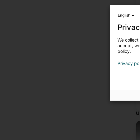
English
Privac
We collect 
accept, we'
policy.
Privacy po
U