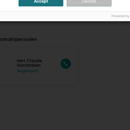
Accept
Decline
Powered by
ontaktpersonen
Herr Claude
Gantenbein
Augenarzt