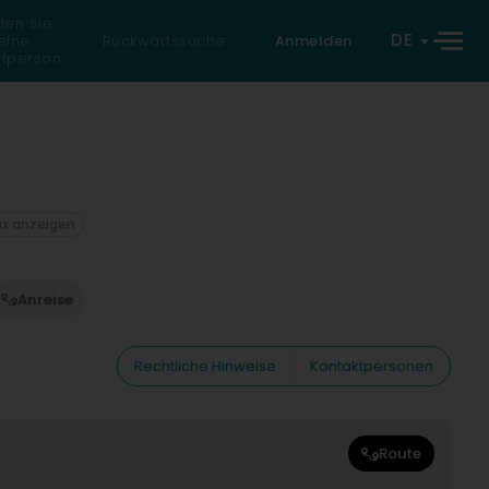
den Sie
DE
eine
Rückwärtssuche
Anmelden
atperson
ax anzeigen
Anreise
Rechtliche Hinweise
Kontaktpersonen
Route