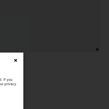
. If you
our privacy