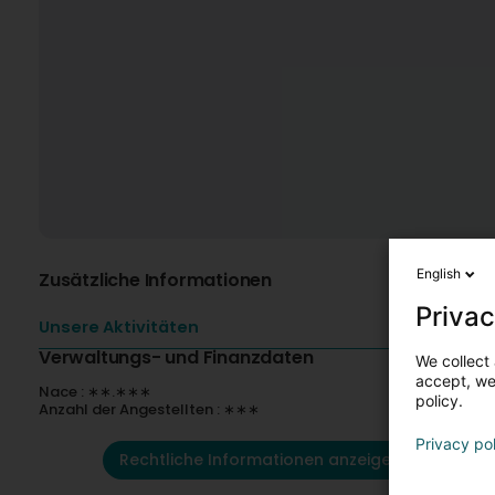
English
Zusätzliche Informationen
Privac
Unsere Aktivitäten
Verwaltungs- und Finanzdaten
We collect 
accept, we'
Nace : ∗∗.∗∗∗
policy.
Anzahl der Angestellten : ∗∗∗
Privacy po
Rechtliche Informationen anzeigen