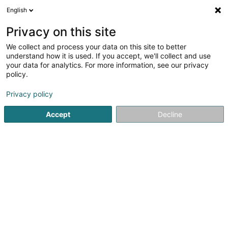
English
DE
Privacy on this site
We collect and process your data on this site to better
Verfeinere deine Suche
understand how it is used. If you accept, we'll collect and use
your data for analytics. For more information, see our privacy
Autour de moi
Luxembourg
Bestbewertet
(52)
(1)
policy.
117
Fachärzte für: Ophthalmologie
Ergebnis(se) für
en
Privacy policy
39ms
Accept
Decline
Startseite
Medizin und Gesundheit
Medizin, medizinische Be
1
ALEKSIC Cedomir
8 Rue Notre-Dame
L-2240
Luxembourg (Lëtzebuerg)
Fachärzte für: Ophthalmologie