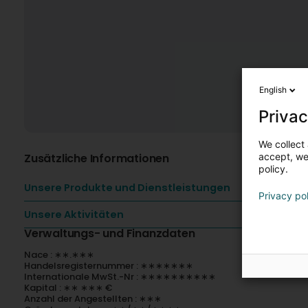
English
Privac
We collect 
Zusätzliche Informationen
accept, we'
policy.
Unsere Produkte und Dienstleistungen
Privacy po
Unsere Aktivitäten
Verwaltungs- und Finanzdaten
Nace : ∗∗.∗∗∗
Handelsregisternummer : ∗∗∗∗∗∗∗
Internationale MwSt.-Nr : ∗∗∗∗∗∗∗∗∗∗
Kapital : ∗∗ ∗∗∗ €
Anzahl der Angestellten : ∗∗∗