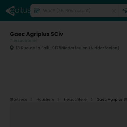
Gaec Agriplus SCiv
Tierzüchterei
13 Rue de la Fail
L-9175
Niederfeulen (Nidderfeelen)
Startseite
Haustiere
Tierzüchterei
Gaec Agriplus S