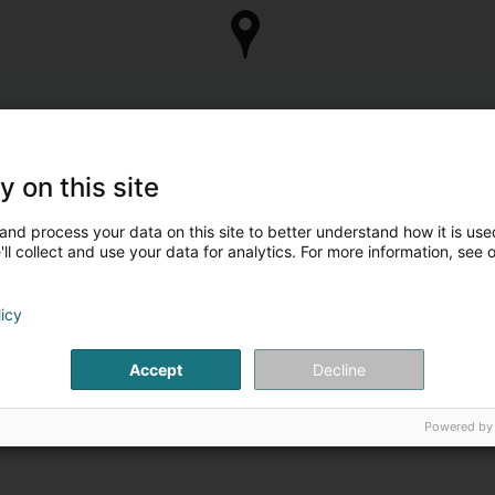
y on this site
and process your data on this site to better understand how it is used
ll collect and use your data for analytics. For more information, see 
licy
Accept
Decline
Powered by