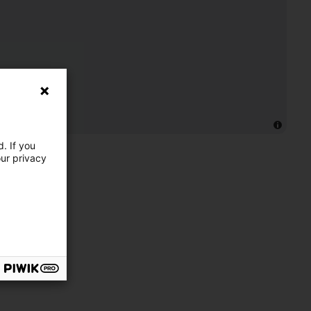
. If you
our privacy