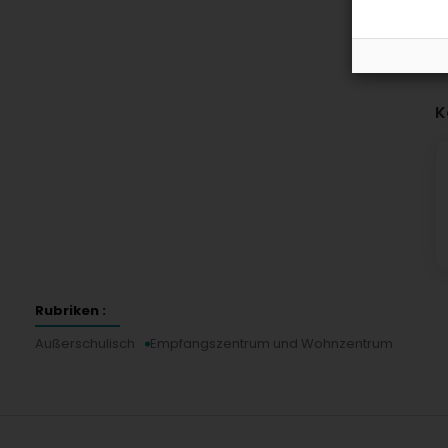
K
Rubriken :
Außerschulisch
Empfangszentrum und Wohnzentrum