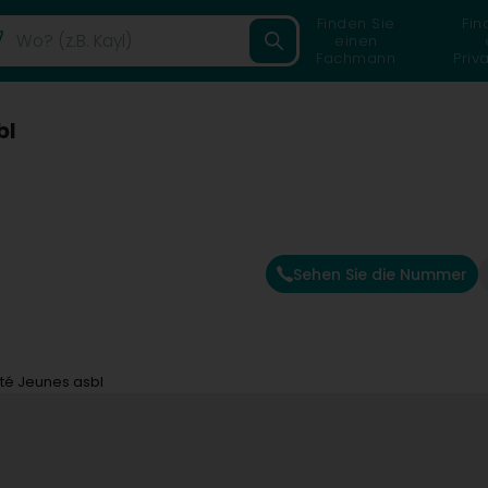
Finden Sie
Fin
einen
Fachmann
Priv
bl
Sehen Sie die Nummer
ité Jeunes asbl