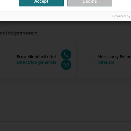
Accept
Decline
Powered by
ontaktpersonen
Frau Michèle Kridel
Herr Jerry Felle
Directrice générale
Direktor