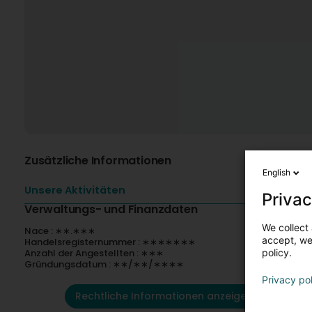
Zusätzliche Informationen
English
Unsere Aktivitäten
Privac
Verwaltungs- und Finanzdaten
We collect 
Nace : ∗∗.∗∗∗
accept, we'
Handelsregisternummer : ∗∗∗∗∗∗∗
Anzahl der Angestellten : ∗∗∗
policy.
Gründungsdatum : ∗∗/∗∗/∗∗∗∗
Privacy po
Rechtliche Informationen anzeigen