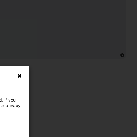
. If you
our privacy