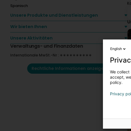
K
Spanisch
Unsere Produkte und Dienstleistungen
U
Wir bieten Ihnen
Unsere Aktivitäten
Verwaltungs- und Finanzdaten
English
Internationale MwSt.-Nr : ∗∗∗∗∗∗∗∗∗∗
Privac
Rechtliche Informationen anzeigen
We collect 
accept, we'
policy.
Privacy po