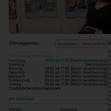
Öffnungszeiten
Ü
Geschlossen – öffnet um 10:00
K
Nur nach Vereinbarung
S
f
Samstag
10:00 ab 17:00 (Nach Vereinbarung)
Sonntag
Geschlossen
W
Montag
09:00 ab 17:00 (Nach Vereinbarung)
F
Dienstag
09:00 ab 17:00 (Nach Vereinbarung)
u
Mittwoch
09:00 ab 17:00 (Nach Vereinbarung)
A
Donnerstag
09:00 ab 17:00 (Nach Vereinbarung)
D
Freitag
09:00 ab 17:00 (Nach Vereinbarung)
I
Zusätzliche Informationen
S
F
Wir sprechen
D
b
S
Englisch
Griechisch