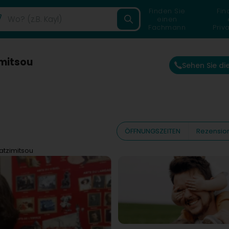
Finden Sie
Fin
einen
Fachmann
Priv
mitsou
Sehen Sie d
ÖFFNUNGSZEITEN
Rezensio
atzimitsou