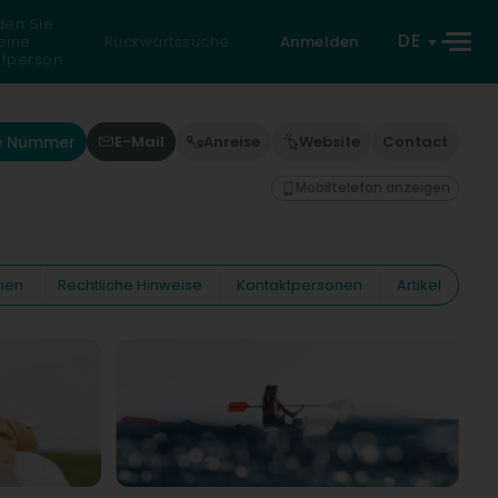
den Sie
DE
eine
Rückwärtssuche
Anmelden
atperson
ie Nummer
E-Mail
Anreise
Website
Contact
Mobiltelefon anzeigen
nen
Rechtliche Hinweise
Kontaktpersonen
Artikel