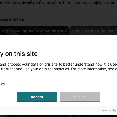
ontaktieren Sie sie gerne, um über Ihr besonderes Projekt zu spr
nsere Artikel
La photographie comme langage
L’importance de la lu
universel
photographie
y on this site
and process your data on this site to better understand how it is used
ll collect and use your data for analytics. For more information, see 
licy
Accept
Decline
Powered by