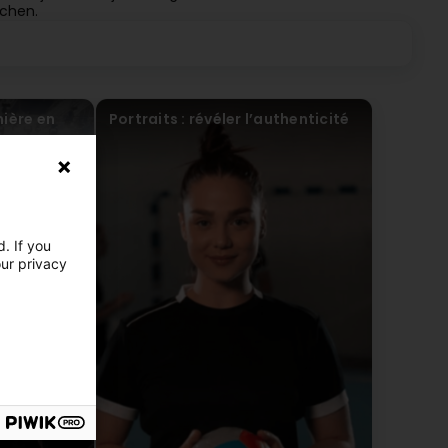
echen.
mière en
Portraits : révéler l’authenticité
. If you
our privacy