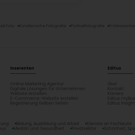
eit Foto
Künstlerische Fotografie
Portraitfotografie
Professionnel
Inserenten
Editus
Online Marketing Agentur
Über
Digitale Lösungen für Unternehmen
Kontakt
Website erstellen
Karriere
E-Commerce-Website erstellen
Editus myBus
Registrierung Gelben Seiten
Editus Insigh
erung
Bildung, Ausbildung und Arbeit
Dienste an Fachleute
mus
Medizin und Gesundheit
Privatsektor
Schönheit, Spo