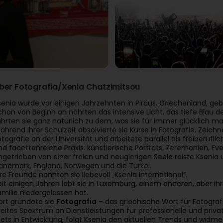
ber Fotografia/Xenia Chatzimitsou
senia wurde vor einigen Jahrzehnten in Piräus, Griechenland, ge
chon von Beginn an nährten das intensive Licht, das tiefe Blau 
ührten sie ganz natürlich zu dem, was sie für immer glücklich mac
ährend ihrer Schulzeit absolvierte sie Kurse in Fotografie, Zeichn
otografie an der Universität und arbeitete parallel als freiberuflic
nd facettenreiche Praxis: künstlerische Porträts, Zeremonien, Ev
ngetrieben von einer freien und neugierigen Seele reiste Ksenia u
änemark, England, Norwegen und die Türkei.
hre Freunde nannten sie liebevoll „Ksenia International“.
eit einigen Jahren lebt sie in Luxemburg, einem anderen, aber i
amilie niedergelassen hat.
ort gründete sie
Fotografia
– das griechische Wort für Fotograf
reites Spektrum an Dienstleistungen für professionelle und priv
tets in Entwicklung, folgt Ksenia den aktuellen Trends und widme