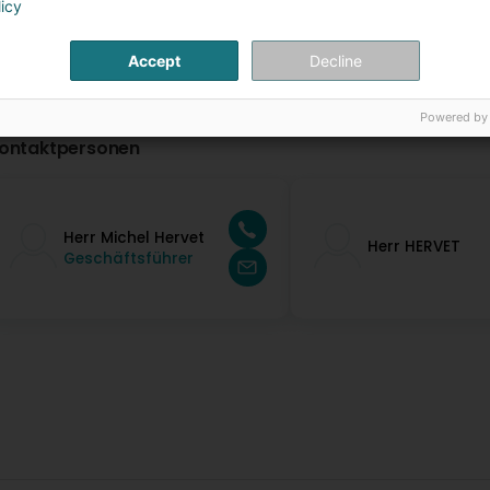
licy
Accept
Decline
Powered by
ontaktpersonen
Herr Michel Hervet
Herr HERVET
Geschäftsführer