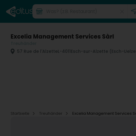
Excelia Management Services Sàrl
Treuhänder
57 Rue de l'Alzette
L-4011
Esch-sur-Alzette (Esch-Uelze
Startseite
Treuhänder
Excelia Management Services Sà