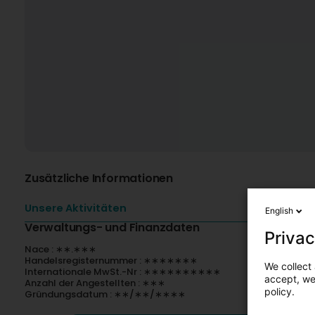
Zusätzliche Informationen
Unsere Aktivitäten
English
Verwaltungs- und Finanzdaten
Privac
Nace : ∗∗.∗∗∗
Handelsregisternummer : ∗∗∗∗∗∗∗
We collect 
Internationale MwSt.-Nr : ∗∗∗∗∗∗∗∗∗∗
accept, we'
Anzahl der Angestellten : ∗∗∗
policy.
Gründungsdatum : ∗∗/∗∗/∗∗∗∗