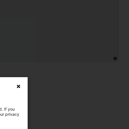
. If you
our privacy