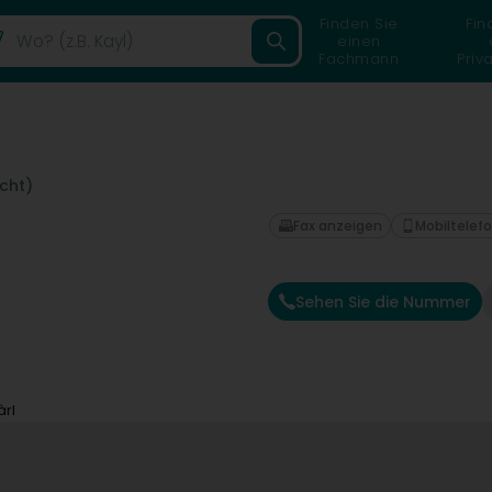
Finden Sie
Fin
einen
Fachmann
Priv
cht)
Fax anzeigen
Mobiltelef
Sehen Sie die Nummer
rl