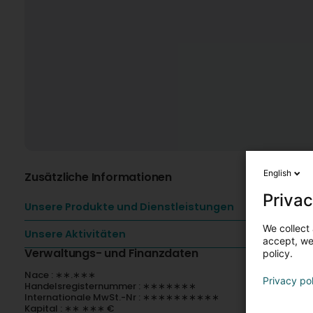
English
Zusätzliche Informationen
Privac
Unsere Produkte und Dienstleistungen
We collect 
Unsere Aktivitäten
accept, we'
Verwaltungs- und Finanzdaten
policy.
Nace : ∗∗.∗∗∗
Privacy po
Handelsregisternummer : ∗∗∗∗∗∗∗
Internationale MwSt.-Nr : ∗∗∗∗∗∗∗∗∗∗
Kapital : ∗∗ ∗∗∗ €