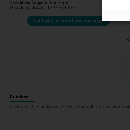
Anzahl der Angestellten : ∗∗∗
Gründungsdatum : ∗∗/∗∗/∗∗∗∗
Rechtliche Informationen anzeigen
K
Rubriken :
Arbeitsrecht
Handelsrecht
Rechtsanwalt (L1)
Rechtsanwalt 