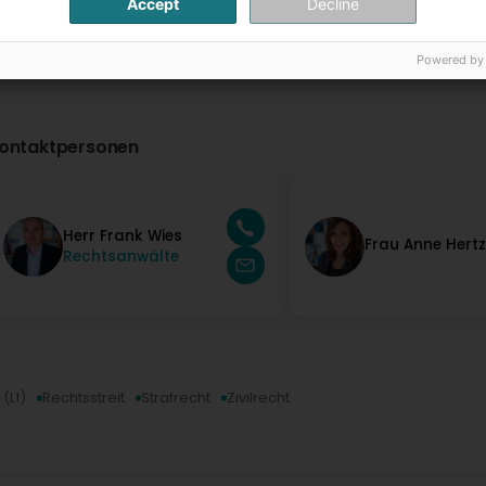
Accept
Decline
Powered by
ontaktpersonen
Herr Frank Wies
Frau Anne Hert
Rechtsanwälte
(L1)
Rechtsstreit
Strafrecht
Zivilrecht