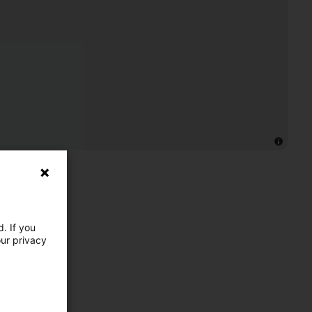
. If you
our privacy