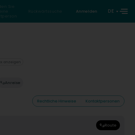
den Sie
DE
eine
Rückwärtssuche
Anmelden
atperson
ax anzeigen
Anreise
Rechtliche Hinweise
Kontaktpersonen
Route