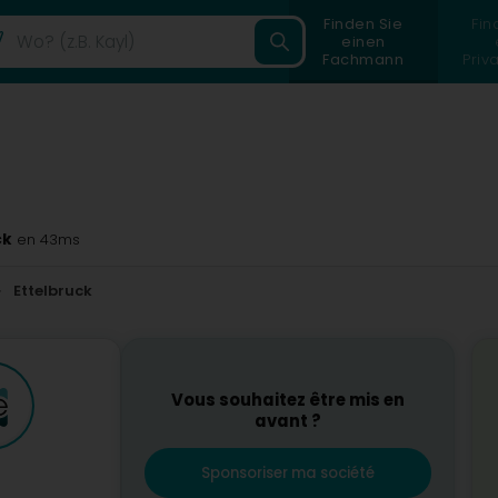
Finden Sie
Fin
einen
Fachmann
Priv
ck
en 43ms
Ettelbruck
Vous souhaitez être mis en
avant ?
Sponsoriser ma société