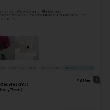
Ihnen eine große Auswahl an Blumen und
eationenOrchideenExotische PflanzenTrauerkränze und
 in dem...
+5
sten
Innendekoration
Grabkränze
Dekorationsartikel
5
1,6 km
d'Oeuvres d'Art
eldeng/Sauer)