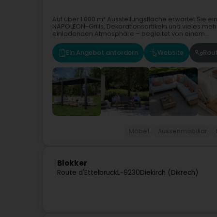
Auf über 1.000 m² Ausstellungsfläche erwartet Sie
NAPOLEON-Grills, Dekorationsartikeln und vieles meh
einladenden Atmosphäre – begleitet von einem...
Ein Angebot anfordern
Website
Rou
Möbel
Aussenmobiliar
Blokker
Route d'Ettelbruck
L-9230
Diekirch (Dikrech)