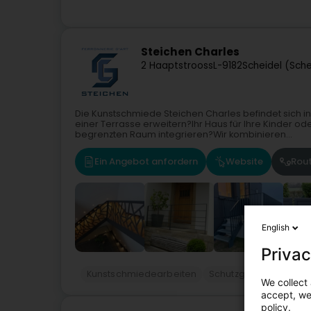
Steichen Charles
2 Haaptstrooss
L-9182
Scheidel (Sch
Die Kunstschmiede Steichen Charles befindet sich 
einer Terrasse erweitern?Ihr Haus für Ihre Kinder 
begrenzten Raum integrieren?Wir kombinieren...
Ein Angebot anfordern
Website
Rou
English
Privac
Kunstschmiedearbeiten
Schutzgeländer, Balu
We collect 
accept, we'
policy.