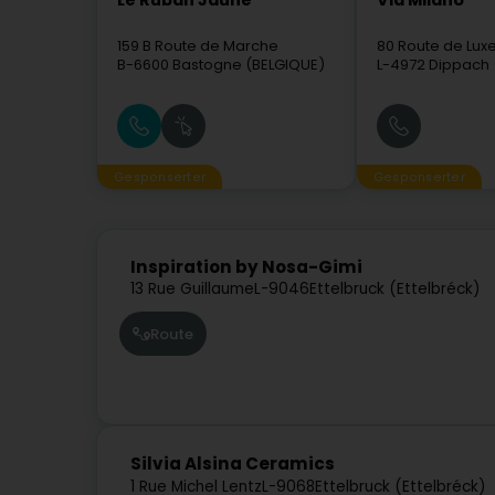
Le Ruban Jaune
Via Milano
159 B Route de Marche
80 Route de Lu
B-6600
Bastogne (BELGIQUE)
L-4972
Dippach 
Gesponserter
Gesponserter
Inspiration by Nosa-Gimi
13 Rue Guillaume
L-9046
Ettelbruck (Ettelbréck)
Route
Silvia Alsina Ceramics
1 Rue Michel Lentz
L-9068
Ettelbruck (Ettelbréck)