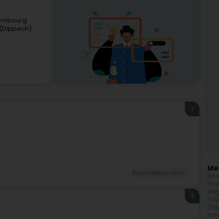
xembourg
(Dippech)
1
Meh
Innendekoration
Res
Phy
All
2
Fri
Zah
Imm