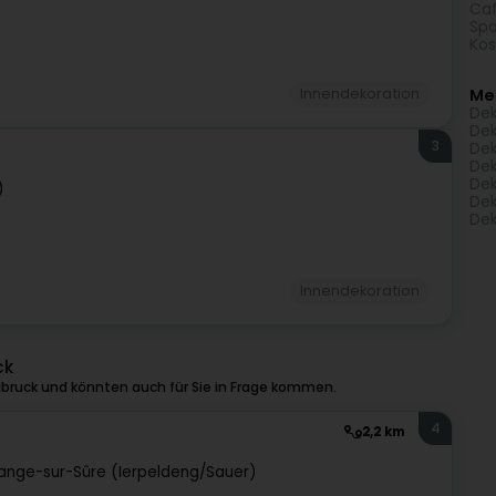
Caf
Spo
Kos
Innendekoration
Me
Dek
Dek
3
Dek
Dek
Dek
)
Dek
Dek
Innendekoration
ck
lbruck und könnten auch für Sie in Frage kommen.
4
2,2 km
ange-sur-Sûre (Ierpeldeng/Sauer)