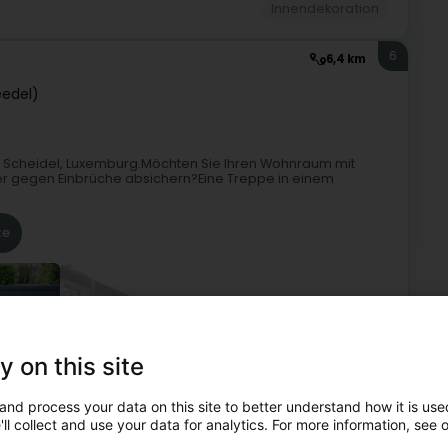
Innendekoration
6
6,4 km
eedel)
in Scheidel, Luxemburg.Möchten Sie Ihren Wohnraum mit
oder gegen Einbrüche absichern?Eine Treppe in einem
te
+9
y on this site
straden und Rampe
Bauschlosserei
Dekorationsartikel
and process your data on this site to better understand how it is used
ll collect and use your data for analytics. For more information, see 
7
5 km