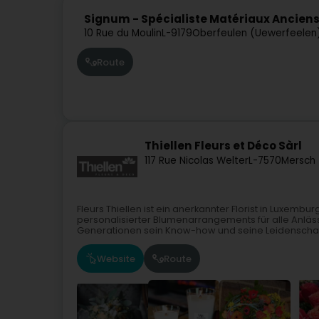
Signum - Spécialiste Matériaux Ancien
10 Rue du Moulin
L-9179
Oberfeulen (Uewerfeelen
Route
Thiellen Fleurs et Déco Sàrl
117 Rue Nicolas Welter
L-7570
Mersch 
Fleurs Thiellen ist ein anerkannter Florist in Luxembur
personalisierter Blumenarrangements für alle Anläss
Generationen sein Know-how und seine Leidenschaft
Website
Route