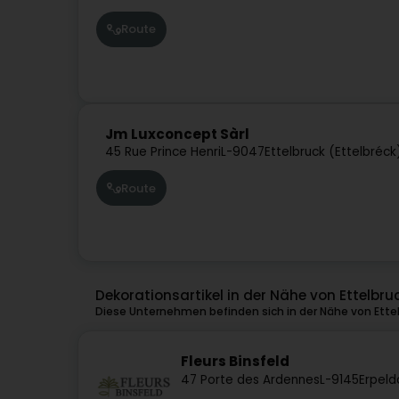
Route
Jm Luxconcept Sàrl
45 Rue Prince Henri
L-9047
Ettelbruck (Ettelbréck
Route
Dekorationsartikel in der Nähe von Ettelbru
Diese Unternehmen befinden sich in der Nähe von Ette
Fleurs Binsfeld
47 Porte des Ardennes
L-9145
Erpeld