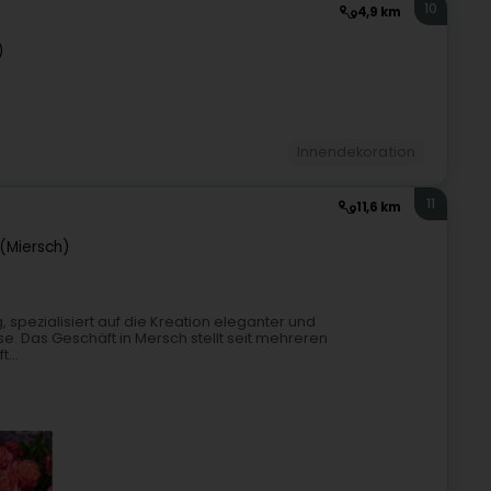
10
4,9 km
s
)
Innendekoration
11
11,6 km
(Miersch)
g, spezialisiert auf die Kreation eleganter und
e. Das Geschäft in Mersch stellt seit mehreren
...