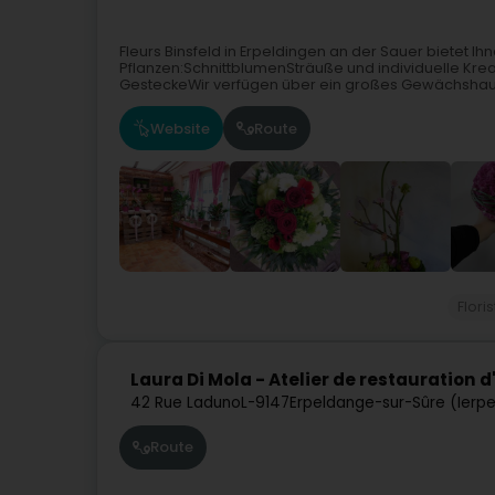
Fleurs Binsfeld in Erpeldingen an der Sauer bietet 
Pflanzen:SchnittblumenSträuße und individuelle Kr
GesteckeWir verfügen über ein großes Gewächshaus,
Website
Route
Flori
Laura Di Mola - Atelier de restauration 
42 Rue Laduno
L-9147
Erpeldange-sur-Sûre (Ierp
Route