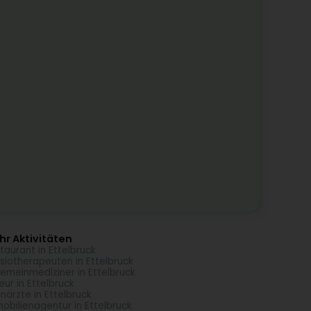
r Aktivitäten
taurant in Ettelbruck
siotherapeuten in Ettelbruck
gemeinmediziner in Ettelbruck
seur in Ettelbruck
närzte in Ettelbruck
obilienagentur in Ettelbruck