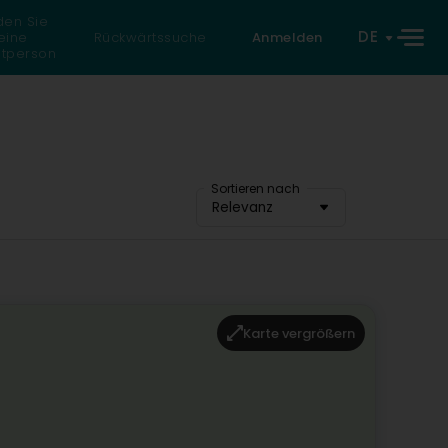
den Sie
DE
eine
Rückwärtssuche
Anmelden
atperson
Sortieren nach
Relevanz
Karte vergrößern