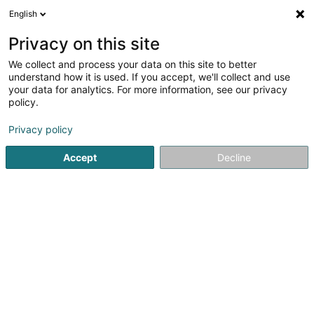
English
DE
Privacy on this site
We collect and process your data on this site to better
Verfeinere deine Suche
understand how it is used. If you accept, we'll collect and use
your data for analytics. For more information, see our privacy
Autour de moi
Heute geöffnet
(0)
policy.
2
Damenunterwäsche in Ettelbruck
Ergebnis(se) für
en
Privacy policy
32ms
Accept
Decline
Startseite
Damenbekleidung
Damenunterwäsche
Ettel
Miss Sybel Fashion Sàrl
4 Rue Wurth-Paquet
L-2737
Luxembourg (Lëtzebuerg)