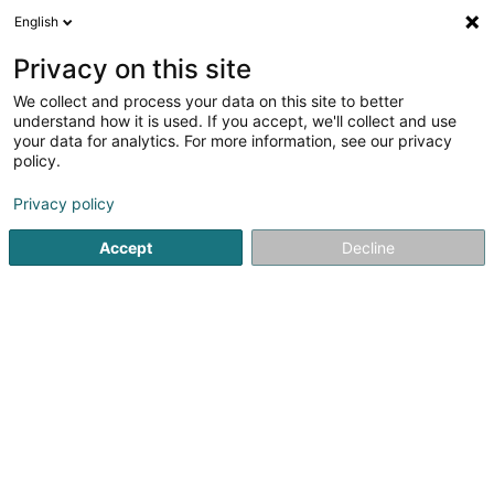
English
DE
Privacy on this site
We collect and process your data on this site to better
Verfeinere deine Suche
understand how it is used. If you accept, we'll collect and use
your data for analytics. For more information, see our privacy
Autour de moi
Internetzugang
Heute geöffnet
(1)
(1)
policy.
3
Verlage in Esch-sur-Alzette
Ergebnis(se) für
en 45ms
Privacy policy
Startseite
Verlage
Esch-sur-Alzette
Accept
Decline
1
Zeitung vum Lëtzebuerger
Vollek
3 Rue Zénon Bernard
L-4030
Esch-sur-Alzette (Esch-Uelzecht)
Die erste Nummer der Zeitung vum Lëtzebuerger Vollek
erschien am 1. Juli 1946. Wie zur Zeit ihrer Gründung
definiert sie sich heute als marxistische Zeitung, die an
der Seite der Kommunistischen Partei Luxemburgs für die
Interessen der Arbeiter und...