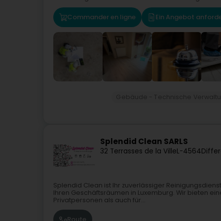
Commander en ligne
Ein Angebot anford
Gebäude - Technische Verwalt
Splendid Clean SARLS
32 Terrasses de la Ville
L-4564
Diffe
Splendid Clean ist Ihr zuverlässiger Reinigungsdiens
Ihren Geschäftsräumen in Luxemburg. Wir bieten eine 
Privatpersonen als auch für...
Route