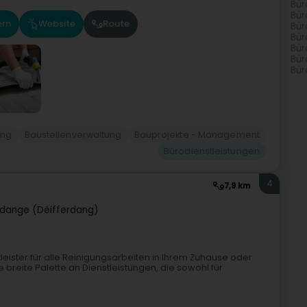
Bür
Bür
ern
Website
Route
Bür
Bür
Bür
Bür
Bür
ung
Baustellenverwaltung
Bauprojekte - Management
Bürodienstleistungen
4
7,9 km
rdange (Déifferdang)
tleister für alle Reinigungsarbeiten in Ihrem Zuhause oder
breite Palette an Dienstleistungen, die sowohl für