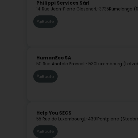
Philippi Services Sàrl
14 Rue Jean-Pierre Glesener
L-3735
Rumelange (
Route
HumanEco SA
50 Rue Anatole France
L-1530
Luxembourg (Lëtze
Route
Help You SECS
55 Rue de Luxembourg
L-4391
Pontpierre (Steebr
Route