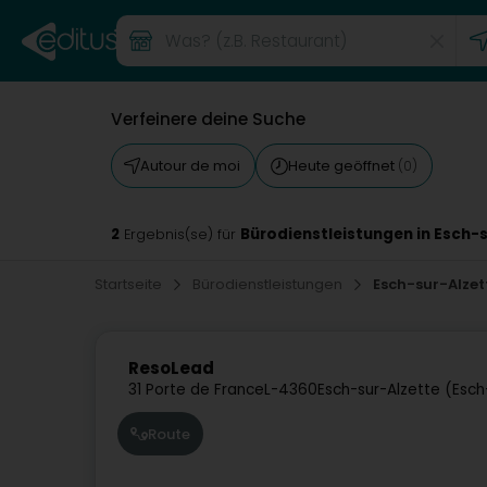
Verfeinere deine Suche
Autour de moi
Heute geöffnet
(0)
2
Bürodienstleistungen in Esch-
Ergebnis(se) für
Startseite
Bürodienstleistungen
Esch-sur-Alzet
ResoLead
31 Porte de France
L-4360
Esch-sur-Alzette (Esc
Route