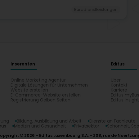
Bürodienstleistungen
Inserenten
Editus
Online Marketing Agentur
Über
Digitale Lösungen für Unternehmen
Kontakt
Website erstellen
Karriere
E-Commerce-Website erstellen
Editus myBus
Registrierung Gelben Seiten
Editus Insigh
erung
Bildung, Ausbildung und Arbeit
Dienste an Fachleute
mus
Medizin und Gesundheit
Privatsektor
Schönheit, Spo
opyright © 2026
Editus Luxembourg S.A.
208, rue de Noertzan