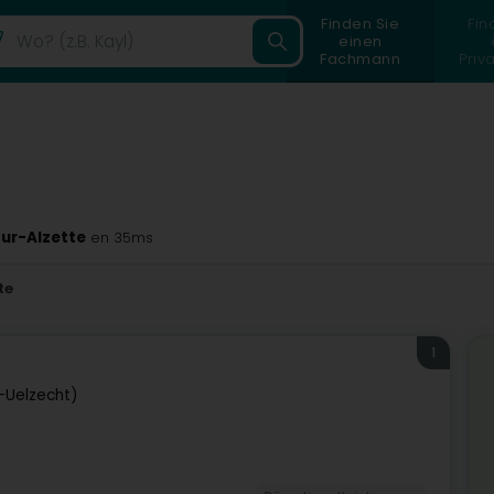
Finden Sie
Fin
einen
Fachmann
Priv
sur-Alzette
en 35ms
te
1
h-Uelzecht)