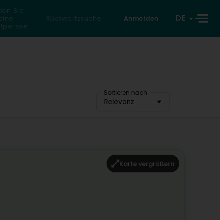
den Sie
DE
eine
Rückwärtssuche
Anmelden
atperson
Sortieren nach
Relevanz
Karte vergrößern