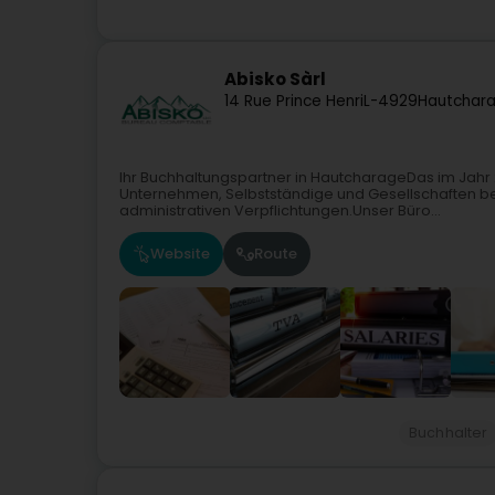
Abisko Sàrl
14 Rue Prince Henri
L-4929
Hautchara
Ihr Buchhaltungspartner in HautcharageDas im Jahr 
Unternehmen, Selbstständige und Gesellschaften bei
administrativen Verpflichtungen.Unser Büro...
Website
Route
Buchhalter