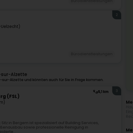
Bürodienstleistungen
2
-Uelzecht)
Bürodienstleistungen
-sur-Alzette
-sur-Alzette und könnten auch für Sie in Frage kommen.
3
5,1 km
rg (FSL)
Meh
em)
Hau
Ein
Rec
itz in Bergem ist spezialisiert auf Building Services,
enausbau sowie professionelle Reinigung in
Me
derte...