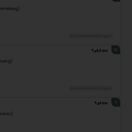
Rëmeleng)
Bürodienstleistungen
10
5,5 km
buerg)
Bürodienstleistungen
11
6 km
écken)