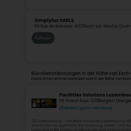
Simplylux SARLS
59 Rue de Belvaux
L-4025
Esch-sur-Alzette (Esch
Route
Bürodienstleistungen in der Nähe von Esch
Diese Unternehmen befinden sich in der Nähe von Esch
Facilities Solutions Luxembou
56 Grand-Rue
L-3313
Bergem (Bierg
Bedient ganz Luxemburg
FSL Luxembourg – Facilities Solutions Luxembourg mit S
Gebäudemanagement, Renovierung, Innen- und Auß
Luxemburg.Wir bieten umfassende und maßgeschnei