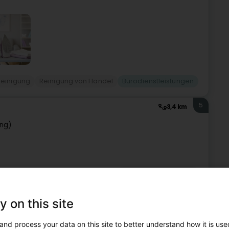
Reinigung
Reinigung von Handel
Bürodienstleistungen
5
3,4 km
eng)
Bürodienstleistungen
6
7,8 km
y on this site
&facility SARLS
rg (Beetebuerg)
and process your data on this site to better understand how it is used