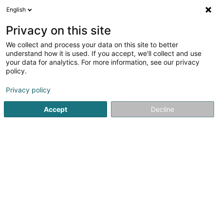
English
DE
Privacy on this site
We collect and process your data on this site to better
Verfeinere deine Suche
understand how it is used. If you accept, we'll collect and use
your data for analytics. For more information, see our privacy
Weitere Filte
Autour de moi
Barrierefreier Zugang
(1)
policy.
1
Waffenrestaurierung
Ergebnis(se) für
en 35ms
Privacy policy
Startseite
Waffen und Munition
Waffenrestaurierung
Accept
Decline
1
Armurerie Paul Frauenberg Sàrl
100 Route de Bastogne
L-9176
Niederfeulen (Nidderfeelen)
Gegründet 1994 und umgezogen 2007 in unsere neuen
Geschäftsräume, stehen Ihnen sämtliche Produkte aller
bekannten Marken auf 200m2 zur Verfügung. Zu unserem
Team zählen erfahrene Sportschützen, Jäger,
Wiederlader und Büchsenmachermeister, die...