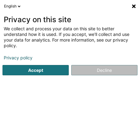
English
DE
Privacy on this site
We collect and process your data on this site to better
Verfeinere deine Suche
understand how it is used. If you accept, we'll collect and use
your data for analytics. For more information, see our privacy
Autour de moi
Luxembourg
Bestbewertet
I
(4)
(1)
policy.
9
Presseverlag
Ergebnis(se) für
en 42ms
Privacy policy
Startseite
Verlage
Presseverlag
Accept
Decline
1
Artiska
41 Rue de la Forêt
L-3317
Bergem (Biergem)
Bedient ganz Luxemburg
Artiska ist kein Unternehmen.Es ist ein lebendiges Labor, in
dem Ideen zu Projekten werden, Projekte zu Bewegungen
und Bewegungen zu realen Auswirkungen.Das in
Luxemburg gegründete Unternehmen Artiska verbindet
ohne Komplexe Literaturverlag,...