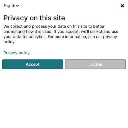
English
DE
Privacy on this site
We collect and process your data on this site to better
Verfeinere deine Suche
understand how it is used. If you accept, we'll collect and use
your data for analytics. For more information, see our privacy
Autour de moi
Luxembourg
Bestbewertet
H
(3)
(1)
policy.
6
Rat für Stricken und Sticken
Ergebnis(se) für
en 42ms
Privacy policy
Startseite
Stoffe und Textilien
Rat für Stricken und Sticken
Accept
Decline
1
Woolinspires
115 Rue Emile Mark
L-4620
Differdange (Déifferdang)
Wollgeschäft in Luxemburg – Stricken & Kurse in
DifferdingenEntdecken Sie unser Wollgeschäft in
Luxemburg, mobil und online, für alle, die Stricken und
Häkeln lieben. Wir wählen sorgfältig hochwertige Garne
aus, darunter Naturfasern, Mohair,...