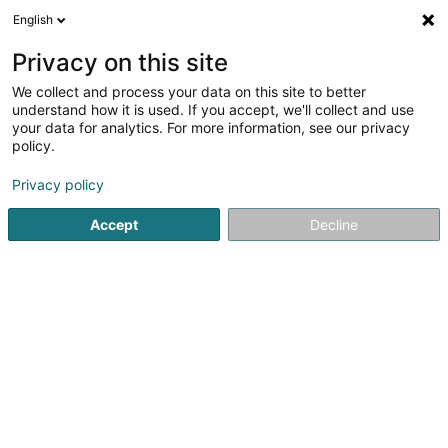
English
DE
Privacy on this site
We collect and process your data on this site to better
Verfeinere deine Suche
understand how it is used. If you accept, we'll collect and use
your data for analytics. For more information, see our privacy
Autour de moi
Luxembourg
Bestbewertet
(4)
(4)
policy.
9
Artikel für Kleiderretusche
Ergebnis(se) für
en 39ms
Privacy policy
Startseite
Stoffe und Textilien
Artikel für Kleiderretusche
Accept
Decline
1
Coeur de Couture SARLS
12-14 Boulevard d'Avranches
L-1160
Luxembourg (Lëtzebuerg)
WAS IST CŒUR DE COUTURE?Das Atelier Cœur de Couture
in Luxemburg-Stadt bietet professionelle Änderungen
und Umarbeitungen von Kleidung an.Wir bieten Ihnen
hochwertige und sorgfältige Arbeiten an all Ihren
Kleidungsstücken. Die Änderungen werden von...