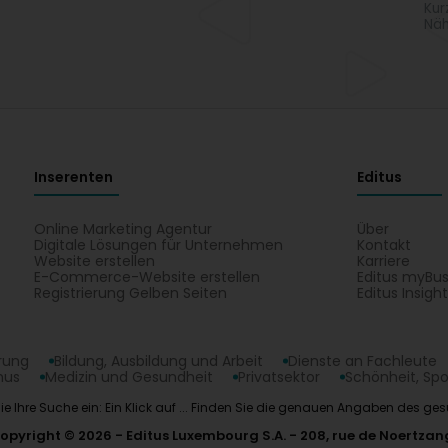
Kur
Näh
Inserenten
Editus
Online Marketing Agentur
Über
Digitale Lösungen für Unternehmen
Kontakt
Website erstellen
Karriere
E-Commerce-Website erstellen
Editus myBus
Registrierung Gelben Seiten
Editus Insigh
erung
Bildung, Ausbildung und Arbeit
Dienste an Fachleute
mus
Medizin und Gesundheit
Privatsektor
Schönheit, Spo
en Sie Ihre Suche ein: Ein Klick auf ... Finden Sie die genauen Angaben de
opyright © 2026
Editus Luxembourg S.A.
208, rue de Noertzan