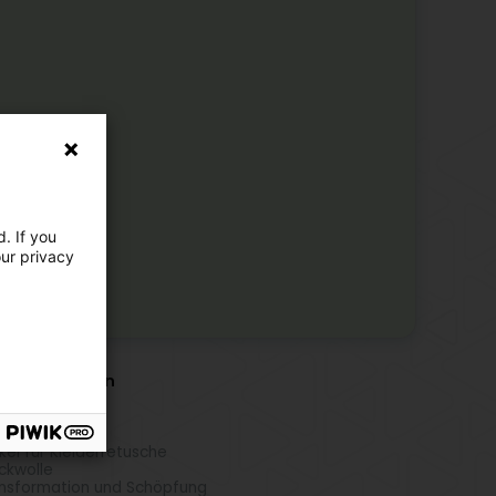
. If you
our privacy
r Aktivitäten
uschierdienst
ckerei
elpolster
ikel für Kleiderretusche
ickwolle
nsformation und Schöpfung