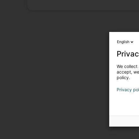
English
Privac
We collect 
accept, we'
policy.
Privacy po