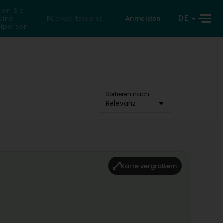
den Sie
DE
eine
Rückwärtssuche
Anmelden
atperson
Sortieren nach
Relevanz
Karte vergrößern