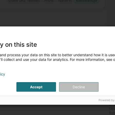
Stoffe und Textilien
Privat
Näherin
Kleiderknopf
y on this site
and process your data on this site to better understand how it is used
ll collect and use your data for analytics. For more information, see 
licy
Accept
Decline
Meh
Ret
Sti
Powered by
Möb
Art
Str
Tra