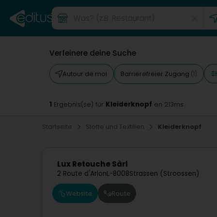
Verfeinere deine Suche
Autour de moi
Barrierefreier Zugang
(1)
1
Kleiderknopf
Ergebnis(se) für
en 213ms
Startseite
Stoffe und Textilien
Kleiderknopf
Lux Retouche Sàrl
2 Route d'Arlon
L-8008
Strassen (Stroossen)
Website
Route