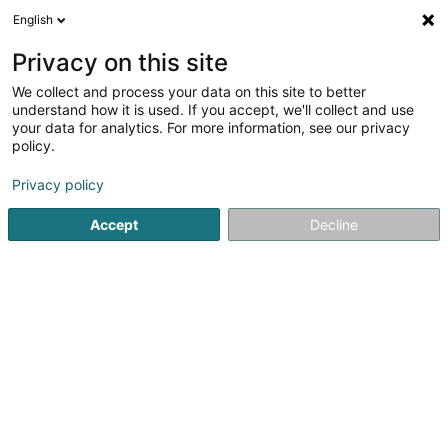
English
DE
Privacy on this site
We collect and process your data on this site to better
Verfeinere deine Suche
understand how it is used. If you accept, we'll collect and use
your data for analytics. For more information, see our privacy
Autour de moi
Diekirch
Bestbewertet
Parkp
(1)
(2)
policy.
4
Leichtathletik-Club
Ergebnis(se) für
en 42ms
Privacy policy
Startseite
Sportverein
Leichtathletik-Club
Accept
Decline
1
CITY SPORT
23 Palaststr.
D-54290
Trier
CITY SPORT, im Herzen von Trier gelegen, ist Ihre lokale
Anlaufstelle für Sportartikel, insbesondere
für Running, Outdoor und Bikewear. In einem modernen
Verkaufsraum von 300 m², verteilt auf zwei Etagen,...