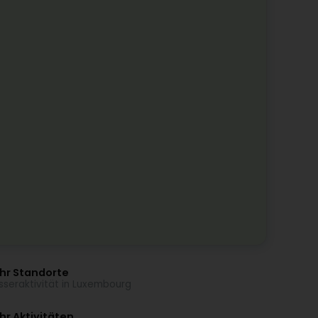
hr Standorte
seraktivität in Luxembourg
r Aktivitäten