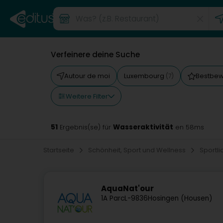
Verfeinere deine Suche
Autour de moi
Luxembourg
Bestbew
(7)
Weitere Filter
51
Wasseraktivität
Ergebnis(se) für
en 58ms
Startseite
Schönheit, Sport und Wellness
Sportli
AquaNat'our
1A Parc
L-9836
Hosingen (Housen)