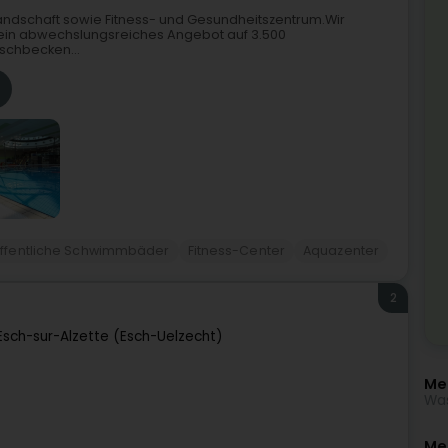
ndschaft sowie Fitness- und Gesundheitszentrum.Wir
 ein abwechslungsreiches Angebot auf 3.500
schbecken...
ffentliche Schwimmbäder
Fitness-Center
Aquazenter
2
Esch-sur-Alzette (Esch-Uelzecht)
Me
Was
Meh