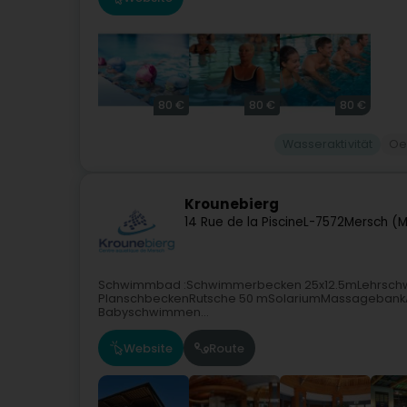
80 €
80 €
80 €
Wasseraktivität
Oe
Krounebierg
14 Rue de la Piscine
L-7572
Mersch (M
Schwimmbad :Schwimmerbecken 25x12.5mLehrschw
PlanschbeckenRutsche 50 mSolariumMassagebankAq
Babyschwimmen...
Website
Route