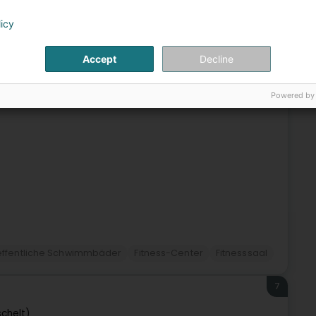
6
licy
e de l'Alzette
Helsem)
Accept
Decline
iler, Steinsel et Walferdange, vous offre une piscine avec
Powered by
ceptionnel, une salle fitness, une luxueuse offre complète
ffentliche Schwimmbäder
Fitness-Center
Fitnesssaal
7
schelt)