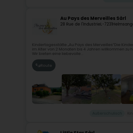
Au Pays des Merveilles Sàrl
28 Rue de l'Industrie
L-7231
Helmsang
Kindertagesstätte „Au Pays des Merveilles“Die Kindert
im Alter von 2 Monaten bis 4 Jahren willkommen zu he
Wir bieten eine liebevolle...
Route
Außerschulisch
Ki
Little Star Sàrl