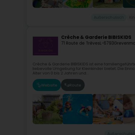
Außerschulisch
Ki
Crèche & Garderie BIBISKIDS
71 Route de Trèves
L-6793
Grevenma
Crèche & Garderie BIBISKIDS ist eine familiengeführt
liebevolle Umgebung für Kleinkinder bietet. Die Einr
Alter von 0 bis 2 Jahren und...
Website
Route
Außerschulis