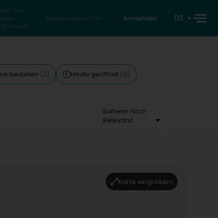
den Sie
DE
eine
Rückwärtssuche
Anmelden
atperson
ine bestellen
Heute geöffnet
(2)
(19)
Sortieren nach
Relevanz
Karte vergrößern