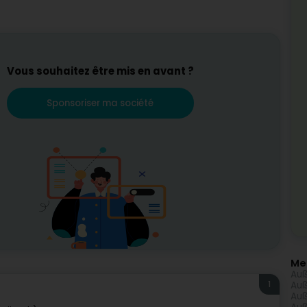
Vous souhaitez être mis en avant ?
Sponsoriser ma société
Me
Auß
1
Auß
Auß