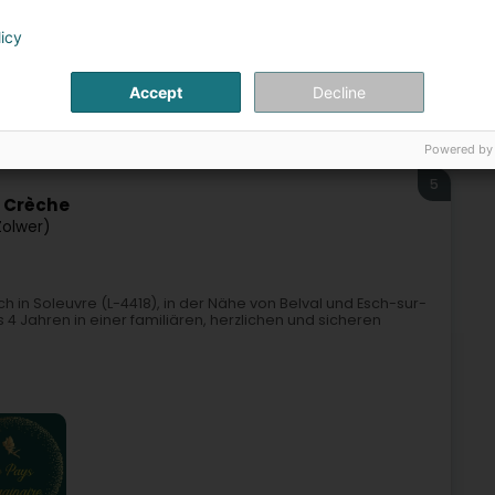
licy
+26
Accept
Decline
nderkrippen und Kindertagesstätten
Aktivitäten für Kinder
Powered by
5
- Crèche
Zolwer)
ch in Soleuvre (L-4418), in der Nähe von Belval und Esch-sur-
s 4 Jahren in einer familiären, herzlichen und sicheren