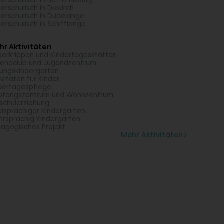
erschulisch in Bettembourg
erschulisch in Diekirch
erschulisch in Dudelange
erschulisch in Schifflange
r Aktivitäten
derkrippen und Kindertagesstätten
endclub und Jugendzentrum
dungskindergarten
ivitäten für Kinder
dertagespflege
pfangszentrum und Wohnzentrum
schulerziehung
isprachiger Kindergarten
rsprachig Kindergarten
agogisches Projekt
Mehr Aktivitäten