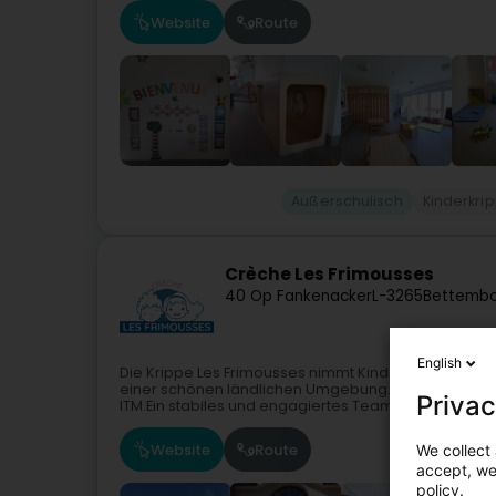
Website
Route
Außerschulisch
Kinderkri
Crèche Les Frimousses
40 Op Fankenacker
L-3265
Bettembo
English
Die Krippe Les Frimousses nimmt Kinder im Alter von 
einer schönen ländlichen Umgebung. Unsere Räumlic
Privac
ITM.Ein stabiles und engagiertes Team...
Website
Route
We collect 
accept, we'
policy.