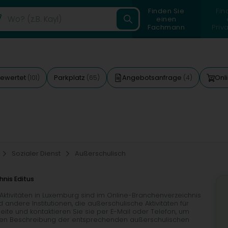
Finden Sie
Fin
einen
Fachmann
Priv
bewertet
Parkplatz
Angebotsanfrage
Onl
(101)
(65)
(4)
Sozialer Dienst
Außerschulisch
hnis Editus
Aktivitäten in Luxemburg sind im Online-Branchenverzeichnis
d andere Institutionen, die außerschulische Aktivitäten für
ite und kontaktieren Sie sie per E-Mail oder Telefon, um
äzisen Beschreibung der entsprechenden außerschulischen