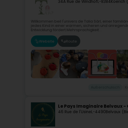
34A Rue de Windhof
L-8384
Koerich 
Willkommen beil l'univers de Talia Sàrl, einer famili
jedes Kind in einer warmen, sicheren und anregend
Entwicklung fördert.Mehrsprachigkeit...
Website
Route
Außerschulisch
K
Le Pays Imaginaire Belvaux - 
46 Rue de l'Usine
L-4490
Belvaux (Bi