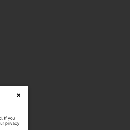
. If you
our privacy