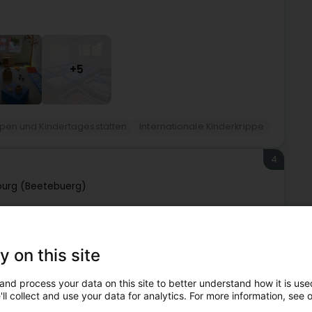
+5
ppen und Kindertagesstätten
Internationale Kinderkrippe
4
urg (Beetebuerg)
2 Monaten bis 4 Jahren auf.Unsere Krippe befindet sich in
hkeiten entsprechen den gesetzlichen Vorschriften der
y on this site
and process your data on this site to better understand how it is used
ll collect and use your data for analytics. For more information, see 