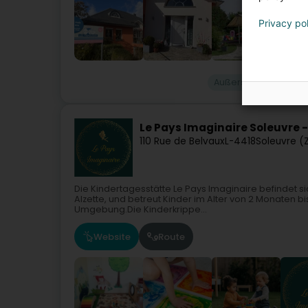
Privacy po
Außerschulisch
Ki
Le Pays Imaginaire Soleuvre 
110 Rue de Belvaux
L-4418
Soleuvre (
Die Kindertagesstätte Le Pays Imaginaire befindet si
Alzette, und betreut Kinder im Alter von 2 Monaten bi
Umgebung.Die Kinderkrippe...
Website
Route