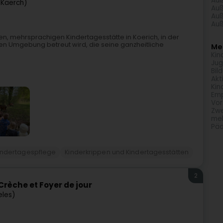
Auß
(Käerch)
Auß
Auß
Auß
ären, mehrsprachigen Kindertagesstätte in Koerich, in der
en Umgebung betreut wird, die seine ganzheitliche
Meh
Kin
Jug
Bil
Akt
Kin
Em
Vor
Zwe
meh
Päd
indertagespflege
Kinderkrippen und Kindertagesstätten
2
Crèche et Foyer de jour
eles)