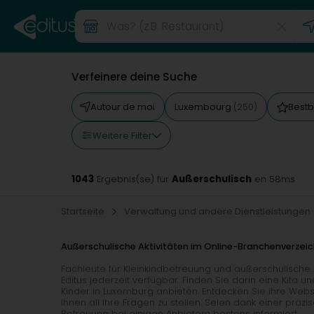
Verfeinere deine Suche
Autour de moi
Luxembourg
Best
(250)
Weitere Filter
1043
Außerschulisch
Ergebnis(se) für
en 58ms
Startseite
Verwaltung und andere Dienstleistungen
Außerschulische Aktivitäten im Online-Branchenverzeic
Fachleute für Kleinkindbetreuung und außerschulische 
Editus jederzeit verfügbar. Finden Sie darin eine Kita un
Kinder in Luxemburg anbieten. Entdecken Sie ihre Webse
Ihnen all Ihre Fragen zu stellen. Seien dank einer pr
Betreuung bei einigen Anbietern bestens informiert.