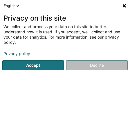
English
DE
Privacy on this site
We collect and process your data on this site to better
Verfeinere deine Suche
understand how it is used. If you accept, we'll collect and use
your data for analytics. For more information, see our privacy
Autour de moi
Esch-sur-Alzette
Barrierefreier Zug
(2)
policy.
5
Informationsbüro
Ergebnis(se) für
en 35ms
Privacy policy
Startseite
Professionelle Unterstützungsleistungen
Informa
Accept
Decline
1
OGBL SF
60 Boulevard J.-F. Kennedy
L-4170
Esch-sur-Alzette (Esch-Uelzecht)
Mit mehr als 77.000 Mitgliedern ist der OGBL mit Abstand
die größte Gewerkschaft in Luxemburg. Mit seinen 3.600
effektiven und stellvertretenden Personaldelegierten ist
der OGBL die federführende Gewerkschaft in
unterschiedlichen kommerziellen und...