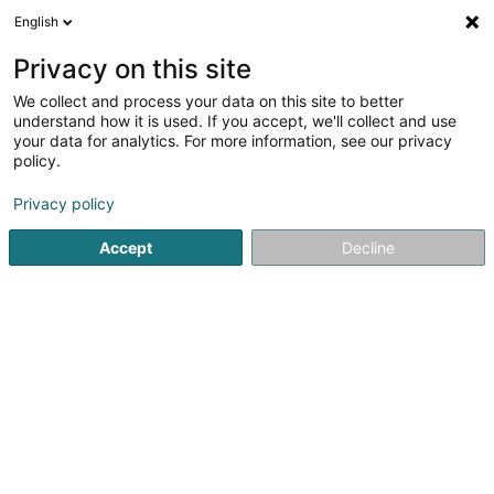
English
DE
Privacy on this site
We collect and process your data on this site to better
Verfeinere deine Suche
understand how it is used. If you accept, we'll collect and use
your data for analytics. For more information, see our privacy
Autour de moi
Bertrange
Bestbewertet
H
(1)
(1)
policy.
2
Ausgebürgertenhilfe
Ergebnis(se) für
en 43ms
Privacy policy
Startseite
Professionelle Unterstützungsleistungen
Ausgebü
Accept
Decline
1
European Relocation Services SA
87 Rue de Luxembourg
L-8077
Bertrange (Bartreng)
Herzlich willkommen! Unser Ziel ist es, Ihnen und Ihrer
Familie den Übergang zum Leben in Luxemburg so
einfach wie möglich zu machen. Wir helfen Ihnen dabei,
den Reichtum des Lebens hier zu entdecken. Kaum ein
anderer Ort auf der Welt ist so...