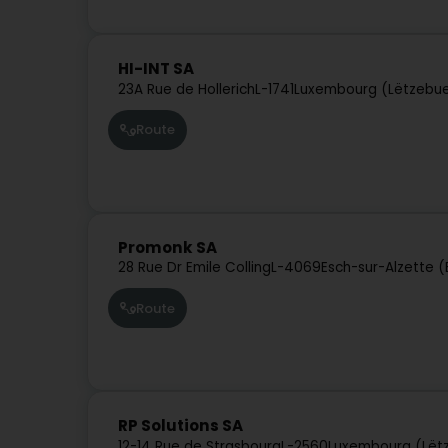
HI-INT SA
23A Rue de Hollerich
L-1741
Luxembourg (Lëtzebu
Route
Promonk SA
28 Rue Dr Emile Colling
L-4069
Esch-sur-Alzette 
Route
RP Solutions SA
12-14 Rue de Strasbourg
L-2560
Luxembourg (Lët