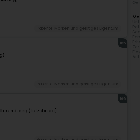
Gei
Meh
Un
Pat
Patente, Marken und geistiges Eigentum
Sac
For
Erh
165
Zer
Des
g)
Aut
Patente, Marken und geistiges Eigentum
166
1
Luxembourg (Lëtzebuerg)
Patente, Marken und geistiges Eigentum