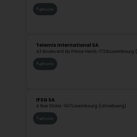
Route
Telemis International SA
43 Boulevard du Prince Henri
L-1724
Luxembourg (
Route
IFSG SA
4 Rue Dicks
L-1417
Luxembourg (Lëtzebuerg)
Route