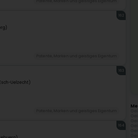
Patente, Marken und geistiges Eigentum
162
erg)
Patente, Marken und geistiges Eigentum
163
(Esch-Uelzecht)
Me
Gei
Patente, Marken und geistiges Eigentum
Gei
Gei
164
Gei
Gei
Gei
zebuerg)