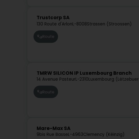
Trustcorp SA
130 Route d'Arlon
L-8008
Strassen (Stroossen)
Route
TMRW SILICON IP Luxembourg Branch
14 Avenue Pasteur
L-2310
Luxembourg (Lëtzebuer
Route
Mare-Max SA
9bis Rue Basse
L-4963
Clemency (Kéinzig)