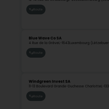
Route
Blue Wave Co SA
4 Rue de la Grève
L-1643
Luxembourg (Lëtzebuer
Route
Windgreen Invest SA
11-13 Boulevard Grande-Duchesse Charlotte
L-133
Route