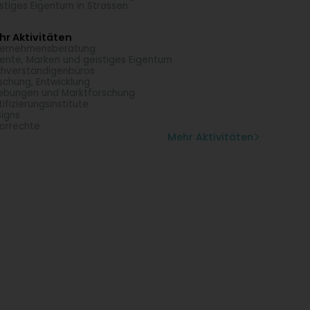
stiges Eigentum in Strassen
r Aktivitäten
ternehmensberatung
ente, Marken und geistiges Eigentum
hverständigenbüros
schung, Entwicklung
ebungen und Marktforschung
tifizierungsinstitute
igns
orrechte
Mehr Aktivitäten