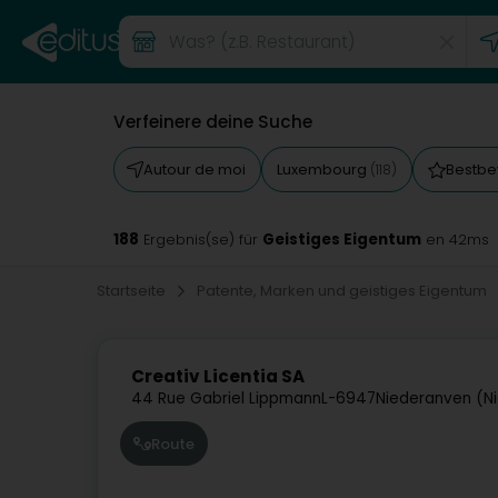
Verfeinere deine Suche
Autour de moi
Luxembourg
Bestbe
(118)
188
Geistiges Eigentum
Ergebnis(se) für
en 42ms
Startseite
Patente, Marken und geistiges Eigentum
Creativ Licentia SA
44 Rue Gabriel Lippmann
L-6947
Niederanven (N
Route