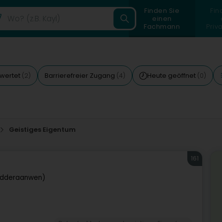
Finden Sie
Fin
einen
Fachmann
Priv
wertet
Barrierefreier Zugang
Heute geöffnet
(2)
(4)
(0)
Geistiges Eigentum
161
idderaanwen)