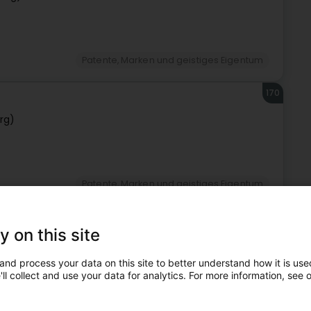
Patente, Marken und geistiges Eigentum
170
rg)
Patente, Marken und geistiges Eigentum
171
y on this site
lt)
and process your data on this site to better understand how it is used
ll collect and use your data for analytics. For more information, see 
Patente, Marken und geistiges Eigentum