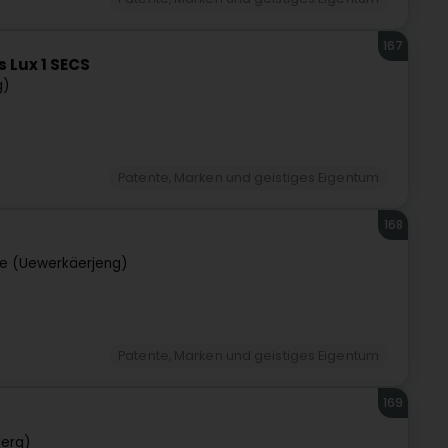
167
s Lux 1 SECS
g)
Patente, Marken und geistiges Eigentum
168
e (Uewerkäerjeng)
Patente, Marken und geistiges Eigentum
169
uerg)