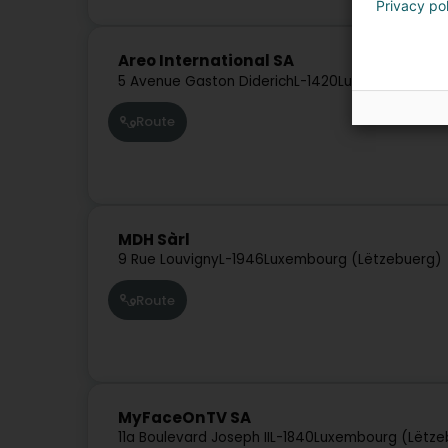
Privacy po
Areo International SA
5 Avenue Gaston Diderich
L-1420
Luxembourg (Lë
Route
MDH Sàrl
9 Rue Louvigny
L-1946
Luxembourg (Lëtzebuerg)
Route
MyFaceOnTV SA
11a Boulevard Joseph II
L-1840
Luxembourg (Lëtze