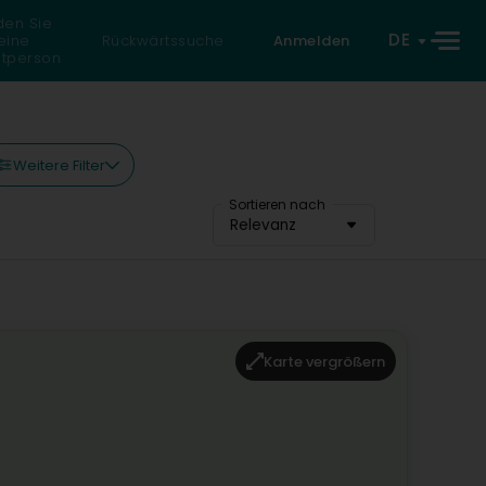
den Sie
DE
eine
Rückwärtssuche
Anmelden
atperson
Weitere Filter
Sortieren nach
Relevanz
Karte vergrößern