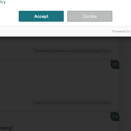
licy
172
Accept
Decline
tzebuerg)
Powered by
Patente, Marken und geistiges Eigentum
173
Patente, Marken und geistiges Eigentum
174
buerg)