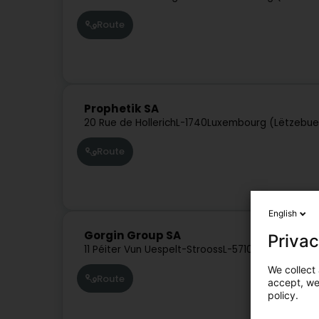
Route
Prophetik SA
20 Rue de Hollerich
L-1740
Luxembourg (Lëtzebue
Route
English
Gorgin Group SA
Privac
11 Péiter Vun Uespelt-Strooss
L-5710
Aspelt (Uespe
We collect 
Route
accept, we'
policy.