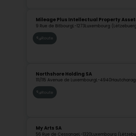
Mileage Plus Intellectual Property Asset
9 Rue de Bitbourg
L-1273
Luxembourg (Lëtzebuer
Route
Northshore Holding SA
111/115 Avenue de Luxembourg
L-4940
Hautcharag
Route
My Arts SA
56 Rue de Cessange
L-1320
Luxembourg (Lëtzeb