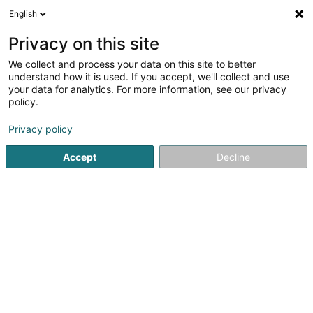
English
DE
Privacy on this site
We collect and process your data on this site to better
Verfeinere deine Suche
understand how it is used. If you accept, we'll collect and use
your data for analytics. For more information, see our privacy
Autour de moi
Luxembourg
Bestbewertet
I
(2)
(1)
policy.
8
Spenden
Ergebnis(se) für
en 42ms
Privacy policy
Startseite
Öffentlicher Dienst
Spenden
Accept
Decline
1
Fondation de Recherche Cancer
et Sang F.R.C.S.
6a Rue Nicolas-Ernest Barblé
L-1210
Luxembourg (Lëtzebuerg)
La Fondation de Recherche Cancer et Sang F.R.C.S a pour
objet de participer directement ou indirectement, ou de
soutenir d'une façon générale, toute activité de
recherche nationale ou internationale...