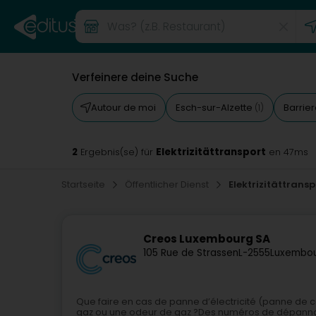
Verfeinere deine Suche
Autour de moi
Esch-sur-Alzette
Barrie
(1)
2
Elektrizitättransport
Ergebnis(se) für
en 47ms
Startseite
Öffentlicher Dienst
Elektrizitättransp
Creos Luxembourg SA
105 Rue de Strassen
L-2555
Luxembou
Que faire en cas de panne d’électricité (panne de c
gaz ou une odeur de gaz ?Des numéros de dépannage