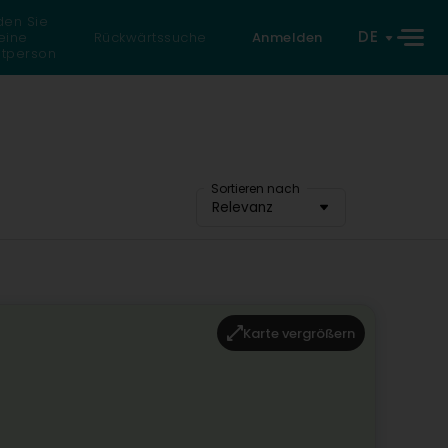
den Sie
DE
eine
Rückwärtssuche
Anmelden
atperson
Sortieren nach
Relevanz
Karte vergrößern