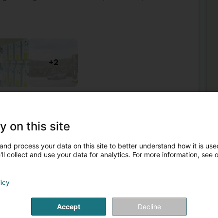
+2
fentlicher Dienst
Erdgas Verteilung
Elektrizitättransport
y on this site
2
sch-sur-Alzette (Esch-Uelzecht)
and process your data on this site to better understand how it is used
ll collect and use your data for analytics. For more information, see 
Meh
Ein
gie in Luxemburg und der Großregion. Encevo hat sich zum
licy
Pos
 eine wettbewerbsfähige Energieversorgung zu
Hum
Adm
Kom
Accept
Decline
te
Lab