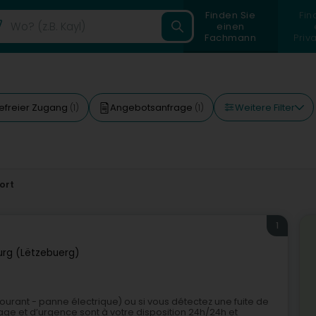
Finden Sie
Fin
einen
Fachmann
Priv
Weitere Filter
refreier Zugang
Angebotsanfrage
(1)
(1)
ort
1
rg (Lëtzebuerg)
ourant - panne électrique) ou si vous détectez une fuite de
 et d’urgence sont à votre disposition 24h/24h et