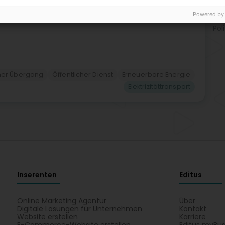
Hei
Ge
Powered by
Nic
Poli
her Übergang
Öffentlicher Dienst
Erneuerbare Energie
Elektrizitättransport
Inserenten
Editus
Online Marketing Agentur
Über
Digitale Lösungen für Unternehmen
Kontakt
Website erstellen
Karriere