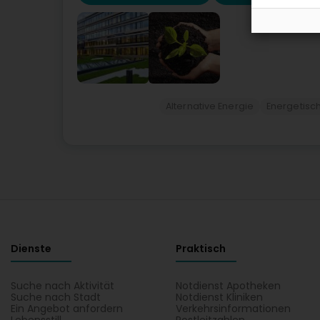
Alternative Energie
Energetisc
Dienste
Praktisch
Suche nach Aktivität
Notdienst Apotheken
Suche nach Stadt
Notdienst Kliniken
Ein Angebot anfordern
Verkehrsinformationen