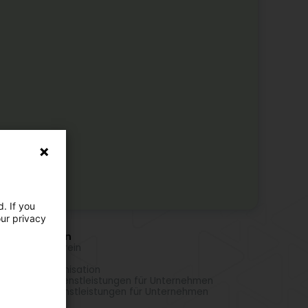
. If you
our privacy
r Aktivitäten
getragener verein
t
anitäre Organisation
inistrative Dienstleistungen für Unternehmen
merzielle Dienstleistungen für Unternehmen
or