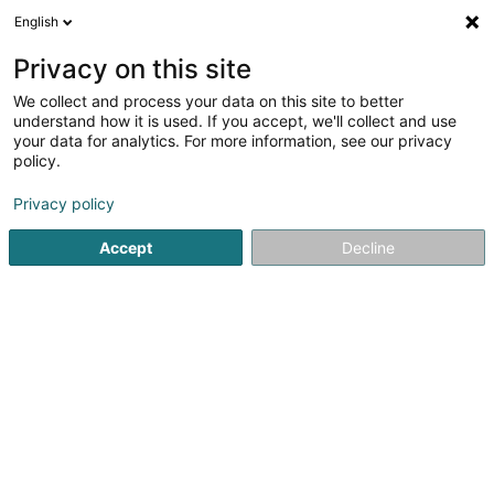
English
DE
Privacy on this site
We collect and process your data on this site to better
Verfeinere deine Suche
understand how it is used. If you accept, we'll collect and use
your data for analytics. For more information, see our privacy
Autour de moi
Luxembourg
Bestbewertet
(68)
(26)
policy.
234
Kulturzentrum
Ergebnis(se) für
en 46ms
Privacy policy
Startseite
Kultur, Freizeit und Tourismus
Kultur
Kulturzent
Accept
Decline
161
Chorale Schuttrange - Schëtter Gesank
Asbl
167 Rue Principale
L-5366
Munsbach (Minsbech)
Kulturzentrum