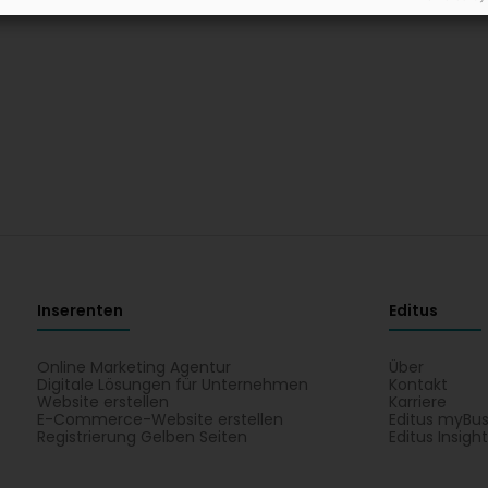
Inserenten
Editus
Online Marketing Agentur
Über
Digitale Lösungen für Unternehmen
Kontakt
Website erstellen
Karriere
E-Commerce-Website erstellen
Editus myBus
Registrierung Gelben Seiten
Editus Insigh