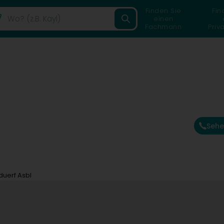
Finden Sie
Fin
einen
Fachmann
Priv
Sehe
duerf Asbl