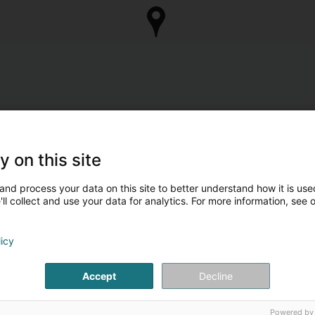
y on this site
and process your data on this site to better understand how it is used
ll collect and use your data for analytics. For more information, see 
licy
Accept
Decline
Powered by