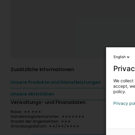
English
Privac
Zusätzliche Informationen
We collect 
Unsere Produkte und Dienstleistungen
accept, we'
policy.
Unsere Aktivitäten
Verwaltungs- und Finanzdaten
Privacy po
Nace : ∗∗.∗∗∗
Handelsregisternummer : ∗∗∗∗∗∗∗
Anzahl der Angestellten : ∗∗∗
Gründungsdatum : ∗∗/∗∗/∗∗∗∗