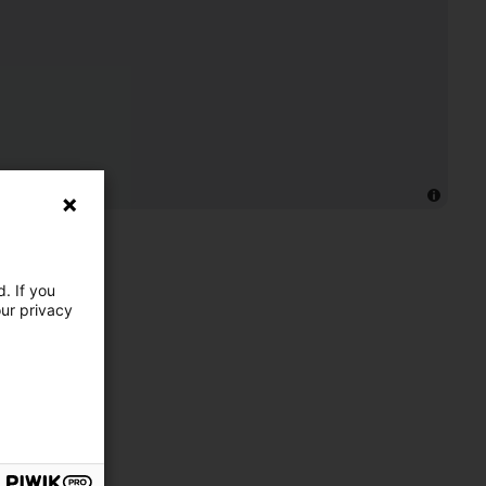
. If you
our privacy