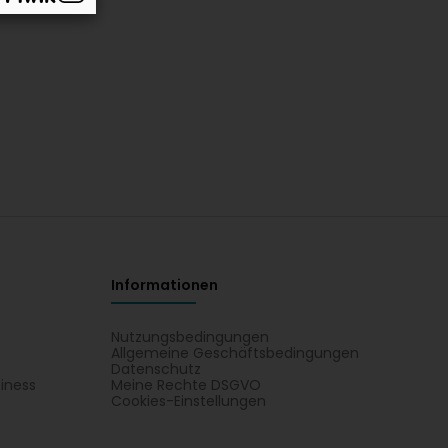
Informationen
Nutzungsbedingungen
Allgemeine Geschäftsbedingungen
Datenschutz
iness
Meine Rechte DSGVO
t
Cookies-Einstellungen