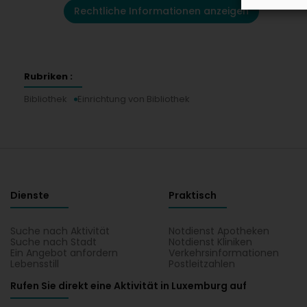
Rechtliche Informationen anzeigen
Rubriken :
Bibliothek
Einrichtung von Bibliothek
Dienste
Praktisch
Suche nach Aktivität
Notdienst Apotheken
Suche nach Stadt
Notdienst Kliniken
Ein Angebot anfordern
Verkehrsinformationen
Lebensstill
Postleitzahlen
Rufen Sie direkt eine Aktivität in Luxemburg auf