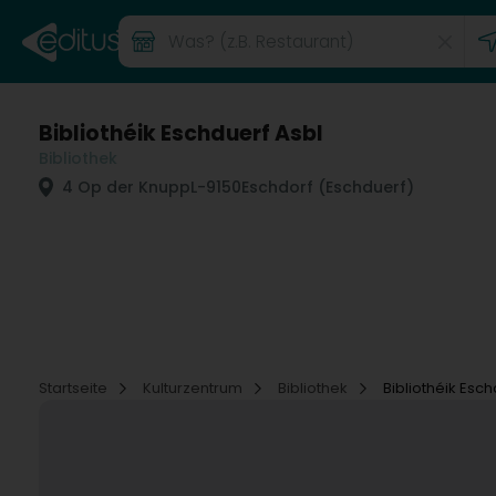
Bibliothéik Eschduerf Asbl
Bibliothek
4 Op der Knupp
L-9150
Eschdorf (Eschduerf)
Startseite
Kulturzentrum
Bibliothek
Bibliothéik Esch