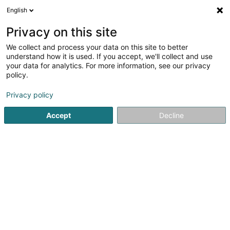
English
DE
Privacy on this site
We collect and process your data on this site to better
Verfeinere deine Suche
understand how it is used. If you accept, we'll collect and use
your data for analytics. For more information, see our privacy
Autour de moi
Esch-sur-Alzette
Bestbewertet
(1)
(1)
policy.
2
Rock
Ergebnis(se) für
en 35ms
Privacy policy
Startseite
Kleidung
Rock
Accept
Decline
1
Chez Selia Unique Mode
8 En Chaplerue
F-57000
Metz
Chez Selia Unique Mode: Boutique für schicke und
elegante DamenmodeChez Selia Unique Mode ist eine
Boutique für Damenkonfektion, die von der
modebegeisterten Sélia geführt wird. Es ist mehr als nur
ein Geschäft, es ist ein Ort, an dem jede Frau...