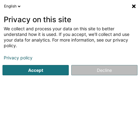
English
D
Privacy on this site
We collect and process your data on this site to better
Verfeinere deine Suche
understand how it is used. If you accept, we'll collect and use
your data for analytics. For more information, see our privacy
Autour de moi
Drinklange
Bestbewertet
Ba
(1)
(3)
policy.
6
Einbau von Pelletzentralheizung
Ergebnis(se) für
en 44ms
Privacy policy
Startseite
Kamine
Einbau von Pelletzentralheizung
Accept
Decline
1
SPIE Luxembourg
37 Rue Romain Fandel
L-4149
Esch-sur-Alzette (Esch-Uelzecht)
SPIE Belgium – Eine Tochtergesellschaft der französischen
SPIE-GruppeAls Tochtergesellschaft der französischen
SPIE-Gruppe ist SPIE Belgium ein führender Anbieter
innovativer technischer Installationen und
Dienstleistungen für die Industrie-,...