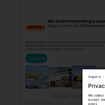
DHL Global Forwarding (Lux
Cargo Center East
L-1360
Luxembour
Relier les gens. Améliorer le quotidien.Premier four
de la livraison express internationaleLeader dans le
contractuelleFacilitateur du commerce...
Website
English
Privac
We collect 
Transport
Transporte über Flu
accept, we'
policy.