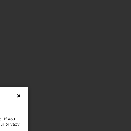
. If you
our privacy