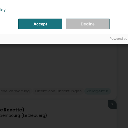
6
Autos)
licy
h)
Accept
Decline
Powered by
liche Verwaltung
Öffentliche Einrichtungen
Zollagentur
7
e Recette)
uxembourg (Lëtzebuerg)