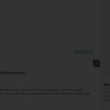
Zollagentur
2
Nidderkäerjeng)
Me
Zol
nternationale Transporte und Logistik in Luxemburg.Mit
Zol
ht und Luftfracht organisiert das Unternehmen nationale
Zol
Zol