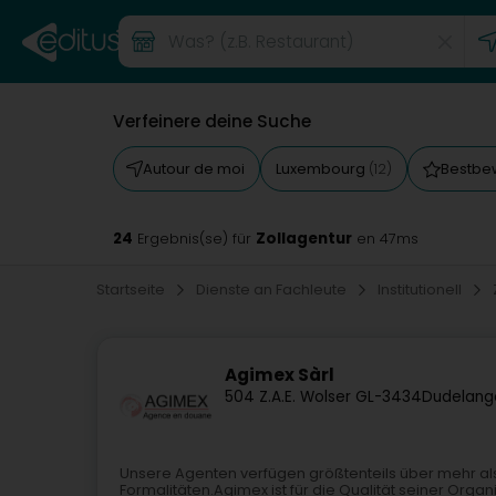
Verfeinere deine Suche
Autour de moi
Luxembourg
Bestbe
(12)
24
Zollagentur
Ergebnis(se) für
en 47ms
Startseite
Dienste an Fachleute
Institutionell
Agimex Sàrl
504 Z.A.E. Wolser G
L-3434
Dudelang
Unsere Agenten verfügen größtenteils über mehr als 1
Formalitäten.Agimex ist für die Qualität seiner Orga