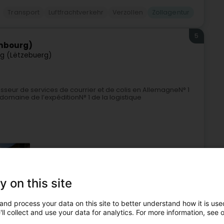
Transport
Luftfrachtverkehr
Verzollen
Zollagentur
5
embourg)
g (Lëtzebuerg)
nisseur de services de courrier et de colis en AllemagneN° 1
 domaine de l’expéditionN° 1 de la logistique
y on this site
and process your data on this site to better understand how it is used
ß- und Seewege
Internationale Transporte
Zollagentur
ll collect and use your data for analytics. For more information, see 