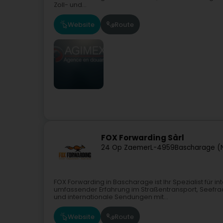
Zoll- und...
Website
Route
FOX Forwarding Sàrl
24 Op Zaemer
L-4959
Bascharage (
FOX Forwarding in Bascharage ist Ihr Spezialist für i
umfassender Erfahrung im Straßentransport, Seefrac
und internationale Sendungen mit...
Website
Route