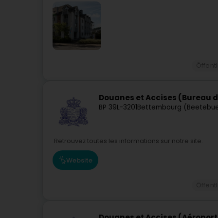
Öffent
Douanes et Accises (Bureau d
BP 39
L-3201
Bettembourg (Beetebu
Retrouvez toutes les informations sur notre site.
Website
Öffent
Douanes et Accises (Aéroport