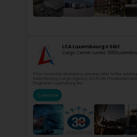
LCA Luxembourg II Sàrl
Cargo Center Luxair
L-1360
Luxembou
!!! For accurate directions, please refer to the addre
Luxembourg Cargo Agency (LCA) als Privatunterneh
Flughafen Luxemburg.Als...
Website