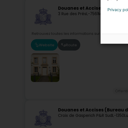
Douanes et Accises (Recette 
Privacy po
3 Rue des Prés
L-7561
Mersch (Miersc
Retrouvez toutes les informations sur notre site.
Website
Route
Öffent
Douanes et Accises (Bureau d
Croix de Gasperich P&R Sud
L-1350
L