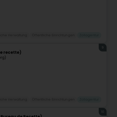
liche Verwaltung
Öffentliche Einrichtungen
Zollagentur
9
e recette)
erg)
liche Verwaltung
Öffentliche Einrichtungen
Zollagentur
10
 Bureau de Recette)