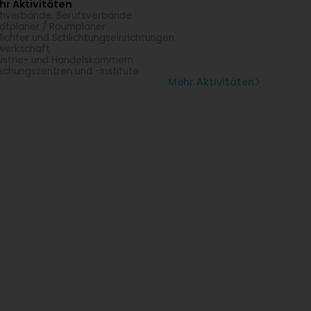
r Aktivitäten
hverbände, Berufsverbände
dtplaner / Raumplaner
lichter und Schlichtungseinrichtungen
erkschaft
ustrie- und Handelskammern
schungszentren und -Institute
Mehr Aktivitäten