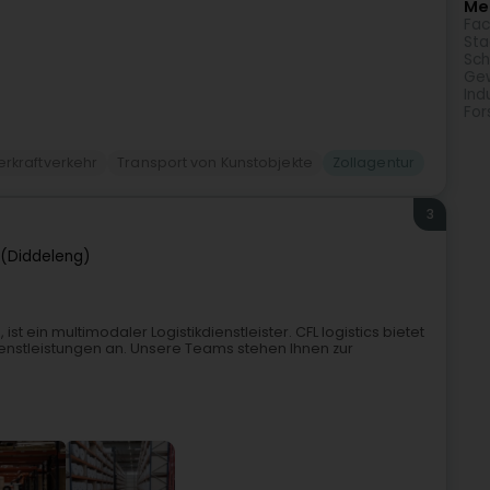
Meh
Fac
Sta
Sch
Gew
Ind
For
erkraftverkehr
Transport von Kunstobjekte
Zollagentur
3
(Diddeleng)
ist ein multimodaler Logistikdienstleister. CFL logistics bietet
ienstleistungen an. Unsere Teams stehen Ihnen zur