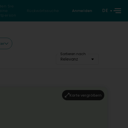
den Sie
DE
eine
Rückwärtssuche
Anmelden
atperson
ter
Sortieren nach
Relevanz
Karte vergrößern