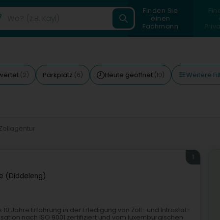
Finden Sie
Fin
einen
Fachmann
Priv
Weitere Fil
wertet
Parkplatz
Heute geöffnet
(2)
(6)
(10)
Zollagentur
1
e (Diddeleng)
0 Jahre Erfahrung in der Erledigung von Zoll- und Intrastat-
nisation nach ISO 9001 zertifiziert und vom luxemburgischen