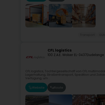
Transport
Güt
CFL logistics
100 Z.A.E. Wolser E
L-3437
Dudelange 
CFL logistics, Tochtergesellschaft von CFL multimodal, 
Lagerhaltung, Straßentransport, Spedition und Zolld
Verfügung, um...
Website
Route