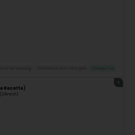
liche Verwaltung
Öffentliche Einrichtungen
Zollagentur
8
e Recette)
 (Dikrech)