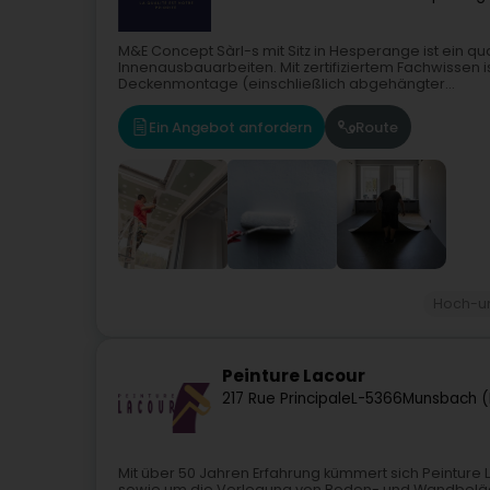
M&E Concept Sàrl-s mit Sitz in Hesperange ist ein qu
Innenausbauarbeiten. Mit zertifiziertem Fachwissen i
Deckenmontage (einschließlich abgehängter...
Ein Angebot anfordern
Route
Hoch-u
Peinture Lacour
217 Rue Principale
L-5366
Munsbach (
Mit über 50 Jahren Erfahrung kümmert sich Peinture
sowie um die Verlegung von Boden- und Wandbeläge