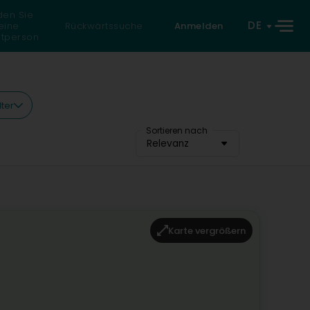
den Sie
DE
eine
Rückwärtssuche
Anmelden
atperson
lter
Sortieren nach
Relevanz
Karte vergrößern