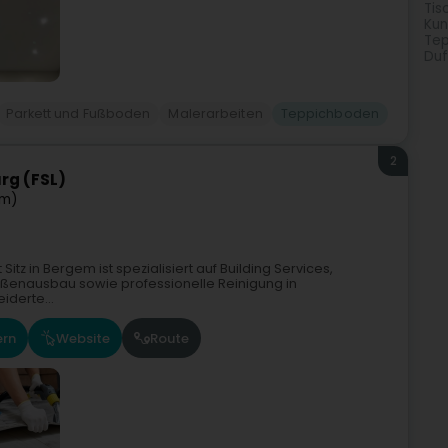
Tis
Kun
Tep
Duf
Parkett und Fußboden
Malerarbeiten
Teppichboden
2
rg (FSL)
em)
itz in Bergem ist spezialisiert auf Building Services,
enausbau sowie professionelle Reinigung in
derte...
ern
Website
Route