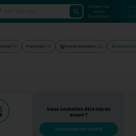
Finden Sie
Fin
einen
Fachmann
Priv
Weitere Fi
wertet
Parkplatz
Online bestellen
(5)
(4)
(2)
Vous souhaitez être mis en
avant ?
Sponsoriser ma société