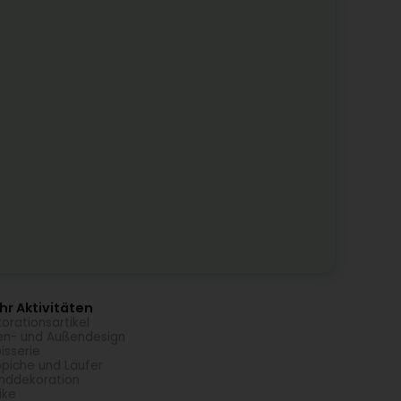
r Aktivitäten
orationsartikel
en- und Außendesign
isserie
piche und Läufer
nddekoration
ike