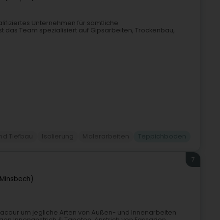
alifiziertes Unternehmen für sämtliche
st das Team spezialisiert auf Gipsarbeiten, Trockenbau,
nd Tiefbau
Isolierung
Malerarbeiten
Teppichboden
7
Minsbech)
 Lacour um jegliche Arten von Außen- und Innenarbeiten
n.Innenanstrich & Tapeten. Anstrich von Fassaden.