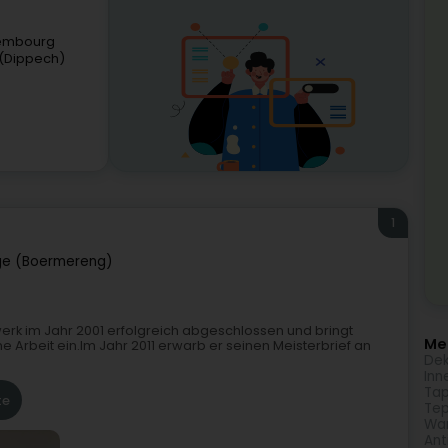
xembourg
(Dippech)
1
ge (Boermereng)
rk im Jahr 2001 erfolgreich abgeschlossen und bringt
Meh
Arbeit ein.Im Jahr 2011 erwarb er seinen Meisterbrief an
Dek
Inn
Tap
te
Tep
Wa
Ant