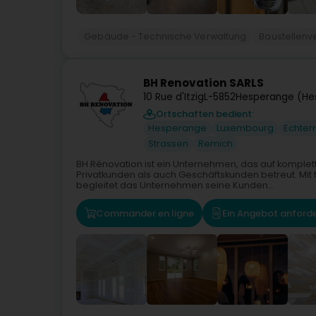
Gebäude - Technische Verwaltung
Baustellenv
BH Renovation SARLS
10 Rue d'Itzig
L-5852
Hesperange (He
Ortschaften bedient:
Hesperange
Luxembourg
Echter
Strassen
Remich
BH Rénovation ist ein Unternehmen, das auf komplett
Privatkunden als auch Geschäftskunden betreut. Mit
begleitet das Unternehmen seine Kunden...
Commander en ligne
Ein Angebot anford