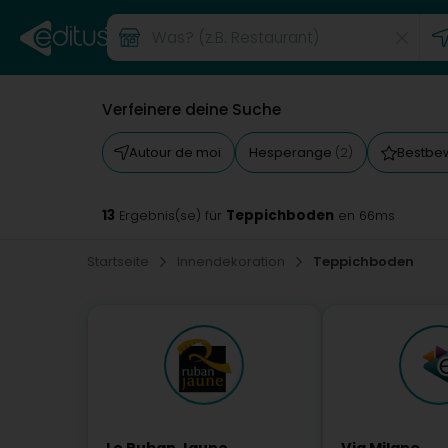
Verfeinere deine Suche
Autour de moi
Hesperange
Bestbe
(2)
13
Teppichboden
Ergebnis(se) für
en 66ms
Startseite
Innendekoration
Teppichboden