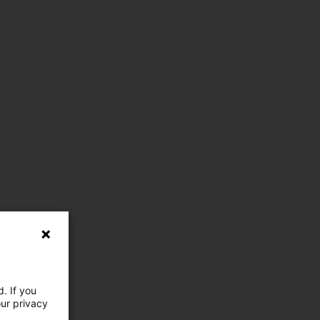
. If you
our privacy