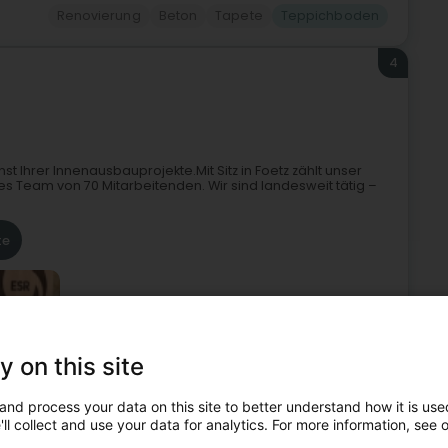
Renovierung
Beton
Tapete
Teppichboden
4
nst Ihrer Innenausbauprojekte.Mit Sitz in Foetz zählt unser
 Team von 70 Mitarbeitenden. Wir sind landesweit tätig –
te
y on this site
Gebäudeeinrichtung
Büroinstallation
Teppichboden
and process your data on this site to better understand how it is used
ll collect and use your data for analytics. For more information, see 