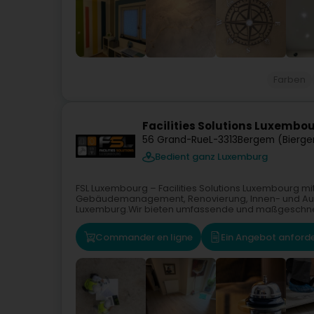
Farben
Facilities Solutions Luxembou
56 Grand-Rue
L-3313
Bergem (Bierg
Bedient ganz Luxemburg
FSL Luxembourg – Facilities Solutions Luxembourg mit S
Gebäudemanagement, Renovierung, Innen- und Auß
Luxemburg.Wir bieten umfassende und maßgeschnei
Commander en ligne
Ein Angebot anford