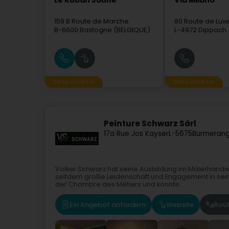
Le Ruban Jaune
Via Milano
159 B Route de Marche
80 Route de Lu
B-6600
Bastogne (BELGIQUE)
L-4972
Dippach 
Gesponserter
Gesponserter
Peinture Schwarz Sàrl
17a Rue Jos Kayser
L-5675
Burmeran
Volker Schwarz hat seine Ausbildung im Malerhandwe
seitdem große Leidenschaft und Engagement in seine 
der Chambre des Métiers und konnte...
Ein Angebot anfordern
Website
Rou