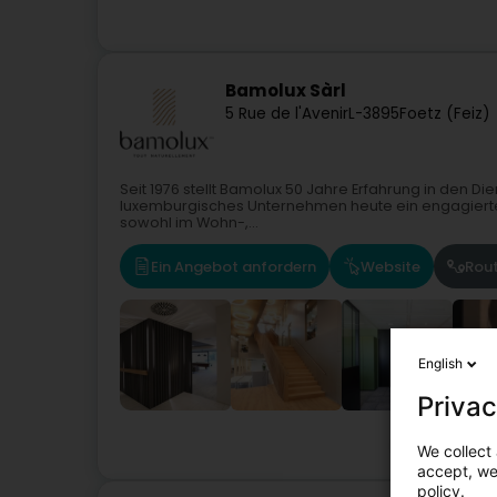
Bamolux Sàrl
5 Rue de l'Avenir
L-3895
Foetz (Feiz)
Seit 1976 stellt Bamolux 50 Jahre Erfahrung in den Die
luxemburgisches Unternehmen heute ein engagiertes
sowohl im Wohn-,...
Ein Angebot anfordern
Website
Rou
English
Privac
Schreinerei
We collect 
accept, we'
policy.