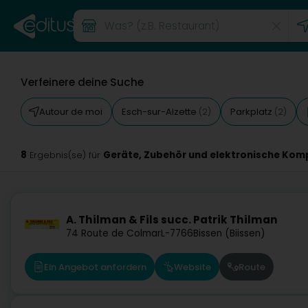
Verfeinere deine Suche
Autour de moi
Esch-sur-Alzette
Parkplatz
(2)
(2)
8
Geräte, Zubehör und elektronische Ko
Ergebnis(se) für
A. Thilman & Fils succ. Patrik Thilman
74 Route de Colmar
L-7766
Bissen (Biissen)
Ein Angebot anfordern
Website
Route