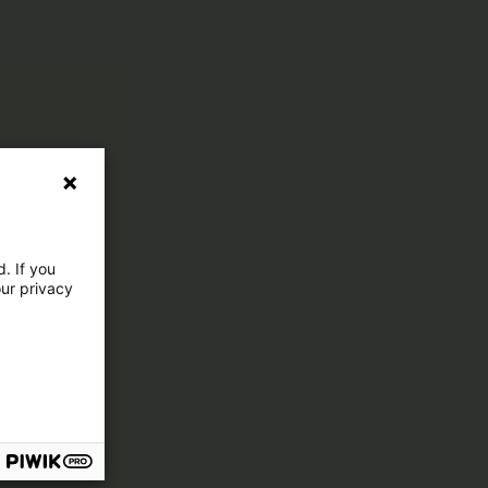
. If you
our privacy