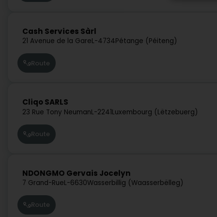
Cash Services Sàrl
21 Avenue de la Gare
L-4734
Pétange (Péiteng)
Route
Cliqo SARLS
23 Rue Tony Neuman
L-2241
Luxembourg (Lëtzebuerg)
Route
NDONGMO Gervais Jocelyn
7 Grand-Rue
L-6630
Wasserbillig (Waasserbëlleg)
Route