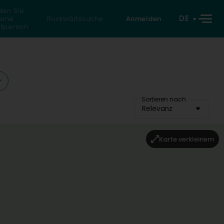
den Sie
DE
eine
Rückwärtssuche
Anmelden
atperson
Sortieren nach
Relevanz
Karte verkleinern