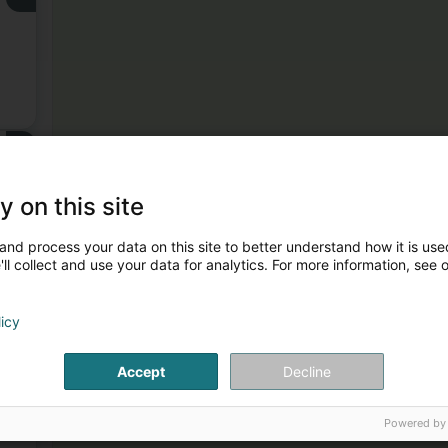
3
)
y on this site
and process your data on this site to better understand how it is used
ll collect and use your data for analytics. For more information, see 
licy
4
Accept
Decline
Powered by