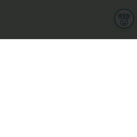
Informationen
Nutzungsbedingungen
Allgemeine Geschäftsbedingungen
Datenschutz
iness
Meine Rechte DSGVO
t
Cookies-Einstellungen
Gewerblich
Handel
Hotel, Restaurant, Wirtshaus
rt und Wellness