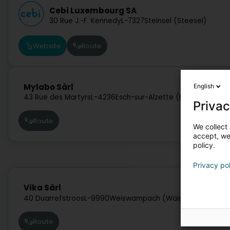
Cebi Luxembourg SA
30 Rue J.-F. Kennedy
L-7327
Steinsel (Steesel)
Website
Route
Mylabo Sàrl
English
43 Rue des Martyrs
L-4236
Esch-sur-Alzette (Esch-Uelzecht
Privac
Route
We collect 
accept, we'
policy.
Privacy po
Vika Sàrl
40 Duarrefstroos
L-9990
Weiswampach (Wäiswampech)
Route