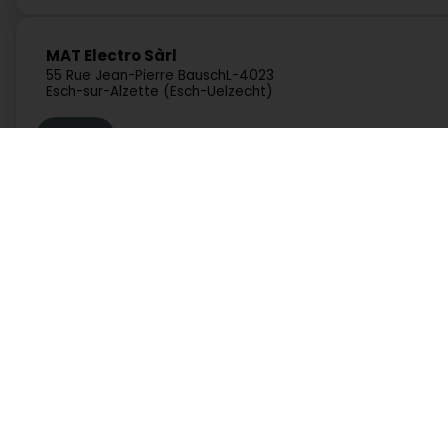
MAT Electro Sàrl
55 Rue Jean-Pierre Bausch
L-4023
Esch-sur-Alzette (Esch-Uelzecht)
Route
Dienste
Praktisch
Suche nach Aktivität
Notdienst Apotheken
Suche nach Stadt
Notdienst Kliniken
Ein Angebot anfordern
Verkehrsinformationen
Lebensstill
Postleitzahlen
Rufen Sie direkt eine Aktivität in Luxemburg auf
Autowerkstatt, Verkehr und Mobilität
Bank, Finanz, Versich
Kommunikation und Multimedia
Kultur, Freizeit und Touris