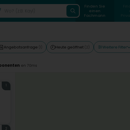
Finden Sie
Fin
einen
Fachmann
Priv
Weitere Filter
Angebotsanfrage
Heute geöffnet
(1)
(2)
mponenten
en 70ms
1
2