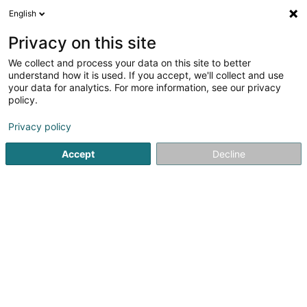
English
DE
Privacy on this site
We collect and process your data on this site to better
Verfeinere deine Suche
understand how it is used. If you accept, we'll collect and use
your data for analytics. For more information, see our privacy
Autour de moi
Barrierefreier Zugang
Heute geöff
(1)
policy.
1
präventivmedizin
Ergebnis(se) für
en 44ms
Privacy policy
Startseite
Gesundheitszentrum
präventivmedizin
Accept
Decline
3,67
3
1
Rezensionen
Gesondheetszentrum
Geschlossen - öffnet Montag ab 07:00
Boulevard F.W. Raiffeisen
L-2411
Luxembourg (Lëtzebuerg)
Ihr Zentrum für Vorsorge- und Präventionsmedizin für
Privatpersonen und Berufstätige.Unser Ziel ist es, Ihnen zu
helfen, ein gesünderes und aktiveres Leben zu führen und
Ihre Gesundheit so lange wie möglich zu erhalten.Wir
bieten Ihnen einen auf Ihre...