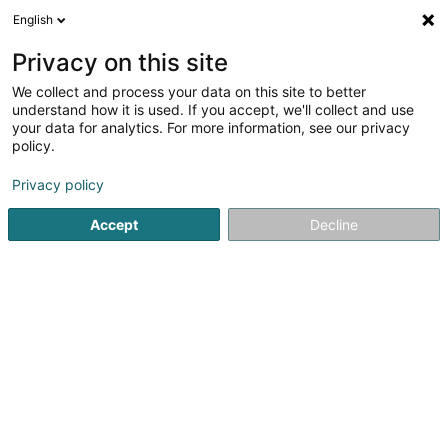
English
DE
Privacy on this site
We collect and process your data on this site to better
Verfeinere deine Suche
understand how it is used. If you accept, we'll collect and use
your data for analytics. For more information, see our privacy
Autour de moi
Luxembourg
Bestbewertet
P
(3)
(1)
policy.
5
Online-Zahlung
Ergebnis(se) für
en 45ms
Privacy policy
Startseite
Geldbearbeitungsysteme
Online-Zahlung
Accept
Decline
1
Servipay Sàrl
42 Allée Louis Ackermann
L-1897
Kockelscheuer (Kockelscheier)
SERVIPAY IN LEUDELANGEZUVERLÄSSIG Servipay vertraut auf
PAX für die Qualität der Geräte sowie auf Elavon für das
Acquiring der Transaktionen. Die Kombination zweier
Zahlungsspezialisten, verbunden mit der
Managementerfahrung von Servipay, ermöglicht...