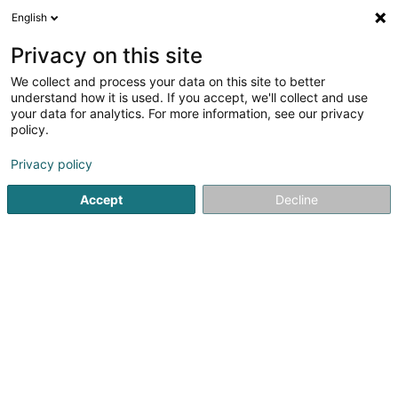
English
DE
Privacy on this site
We collect and process your data on this site to better
Verfeinere deine Suche
understand how it is used. If you accept, we'll collect and use
your data for analytics. For more information, see our privacy
Autour de moi
Luxembourg
Heute geöffnet
(2)
(1)
policy.
4
Elektronische Transaktion
Ergebnis(se) für
en 47ms
Privacy policy
Startseite
Geldbearbeitungsysteme
Elektronische Transa
Accept
Decline
1
LuxTrust SA
13-15 Parc d'Activités
L-8308
Capellen (Kapellen)
LuxTrust hat es sich zur Aufgabe gemacht, Privatpersonen,
Unternehmen und öffentlichen Institutionen die Mittel an
die Hand zu geben, ihre digitalen Vermögenswerte zu
schützen und selbstbestimmt zu verwalten.Seit über 20
Jahren antizipieren wir...