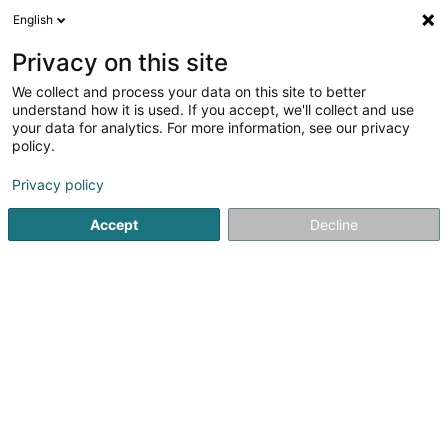
English
DE
Privacy on this site
We collect and process your data on this site to better
Verfeinere deine Suche
understand how it is used. If you accept, we'll collect and use
your data for analytics. For more information, see our privacy
Autour de moi
Diekirch
Bestbewertet
Zum
(2)
(9)
policy.
27
Kebab
Ergebnis(se) für
en 51ms
Privacy policy
Startseite
Gaststätten - Imbissstuben
Kebab
Accept
Decline
1
Mister Kebab
8 Grand-Rue
L-3730
Rumelange (Rëmeleng)
*****LIEFERSERVICE VON FREITAG BIS SONNTAG*****Im
Herzen von Rumelange gelegen, begeistert Mister Kebab
als türkisches Fast-Food-Restaurant mit einer vielfältigen
und großzügigen Speisekarte.Zu den Spezialitäten
gehören Kebab, Kapsalon, Dürüm,...